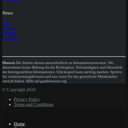
News
Alle
Casinos
Partner
Ratgeber
Hinweis
Die Inhalte dienen ausschließlich zu Informationszwecken. Wir
übernehmen keine Haftung für die Richtigkeit, Vollständigkeit und Aktualität
der bereitgestellten Informationen. Glücksspiel kann süchtig machen. Spielen
Sie verantwortungsbewusst und nur, wenn Sie das gesetzliche Mindestalter
erreicht haben. Hilfe auf gambleaware.org
© Copyright 2024
Privacy Policy
Terms and Conditions
Home