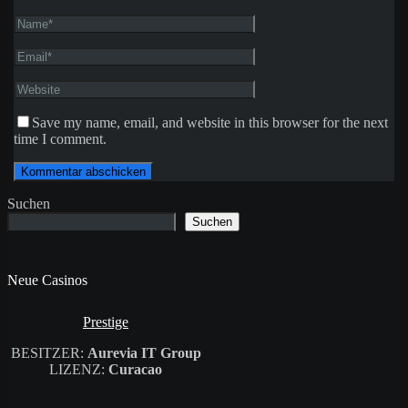
Save my name, email, and website in this browser for the next
time I comment.
Suchen
Suchen
Neue Casinos
Prestige
BESITZER:
Aurevia IT Group
LIZENZ:
Curacao