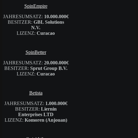
SpinEmpire
JAHRESUMSATZ:
10.000.000€
BESITZER:
GBL Solutions
N.V.
LIZENZ:
Curacao
SpinBetter
JAHRESUMSATZ:
20.000.000€
BESITZER:
Sprut Group B.V.
LIZENZ:
Curacao
Betista
JAHRESUMSATZ:
1.000.000€
BESITZER:
Liernin
Enterprises LTD
LIZENZ:
Komoren (Anjouan)