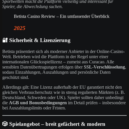
Sportwetten macht die Plattform vielseitig und interessant für
Spieler, die Abwechslung suchen.
Betista Casino Review – Ein umfassender Überblick
2025
🔐
Sicherheit & Lizenzierung
Betista präsentiert sich als moderner Anbieter in der Online-Casino-
Welt. Betrieben wird die Plattform in der Regel unter einer
internationalen Glücksspiellizenz – zumeist aus Curacao. Alle
sensiblen Datenübertragungen erfolgen über
SSL-Verschlüsselung
,
sodass Einzahlungen, Auszahlungen und persönliche Daten
geschützt sind.
Allerdings gilt: Eine Lizenz außerhalb der EU garantiert nicht den
gleichen Verbraucherschutz wie in streng regulierten Märkten (z. B.
Deutschland, Schweden oder UK). Spieler sollten daher unbedingt
die
AGB und Bonusbedingungen
im Detail prüfen – insbesondere
bei Auszahlungslimits oder Fristen.
🎲
Spielangebot – breit gefächert & modern