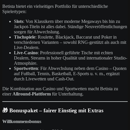
Betista bietet ein vielseitiges Portfolio für unterschiedliche
Spielertypen:
Slots
: Von Klassikern über moderne Megaways bis hin zu
Jackpot-Titeln ist alles dabei. Ständige Neuveröffentlichungen
sorgen für Abwechslung.
Tischspiele
: Roulette, Blackjack, Baccarat und Poker in
verschiedenen Varianten – sowohl RNG-gestützt als auch mit
Live-Dealern.
Live-Casino
: Professionell geführte Tische mit echten
Dealern, Streams in hoher Qualität und internationaler Studio-
Atmosphäre.
Sportwetten
: Für Abwechslung neben dem Casino – Quoten
auf Fußball, Tennis, Basketball, E-Sports u. v. m., ergänzt
durch Livewetten und Cash-Out.
Die Kombination aus Casino und Sportwetten macht Betista zu
einer
Allround-Plattform
für Unterhaltung.
🎁
Bonuspaket – fairer Einstieg mit Extras
Willkommensbonus