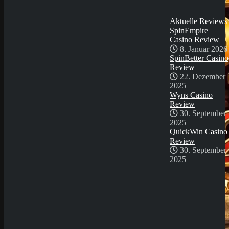
30. September
2025
Aktuelle Reviews
SpinEmpire
Casino Review
8. Januar 2026
SpinBetter Casino
Review
22. Dezember
2025
Wyns Casino
Review
30. September
2025
QuickWin Casino
Review
30. September
2025