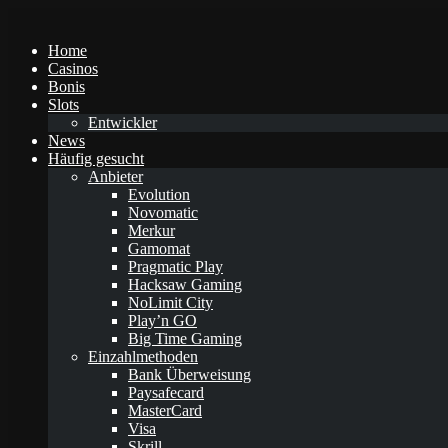
Home
Casinos
Bonis
Slots
Entwickler
News
Häufig gesucht
Anbieter
Evolution
Novomatic
Merkur
Gamomat
Pragmatic Play
Hacksaw Gaming
NoLimit City
Play’n GO
Big Time Gaming
Einzahlmethoden
Bank Überweisung
Paysafecard
MasterCard
Visa
Skrill