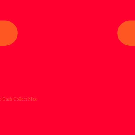
t: Cash Collect Max