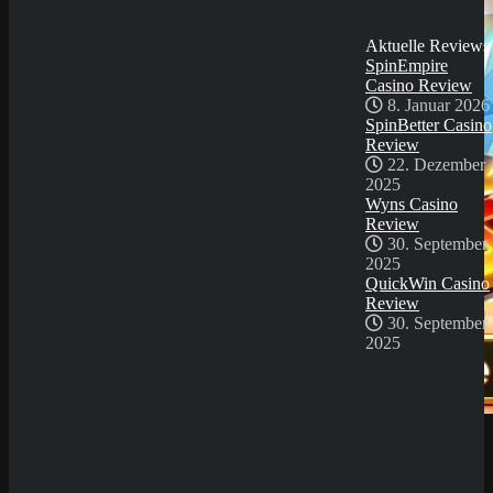
30. September
2025
Aktuelle Reviews
SpinEmpire
Casino Review
8. Januar 2026
SpinBetter Casino
Review
22. Dezember
2025
Wyns Casino
Review
30. September
2025
QuickWin Casino
Review
30. September
2025
Demo Spiel