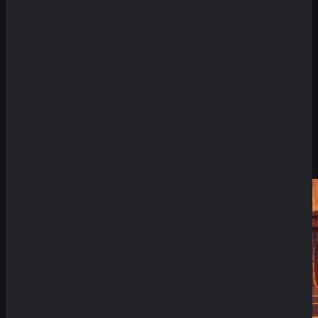
Demo Spiel