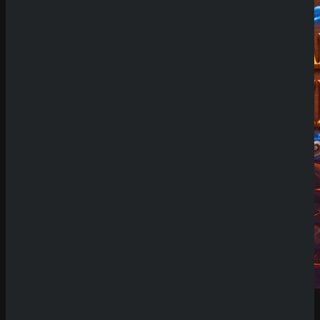
Demo Spiel