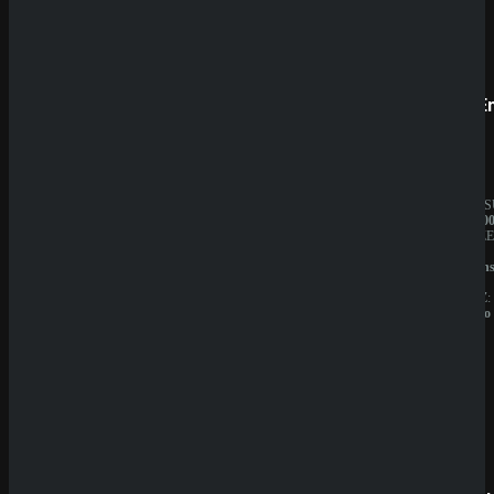
Prestige
SpinE
BESITZER:
JAHRES
Aurevia
10.000.0
IT
BESITZE
Group
GBL
LIZENZ:
Solution
Curacao
N.V.
LIZENZ:
Curacao