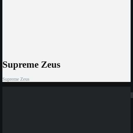
Jeton
CashtoCode
MiFinity
MuchBetter
Auszahlmethoden
Bank Überweisung
MasterCard
Visa
Skrill
Bitcoin
Supreme Zeus
Supreme Zeus
Suchen
Neue Casinos