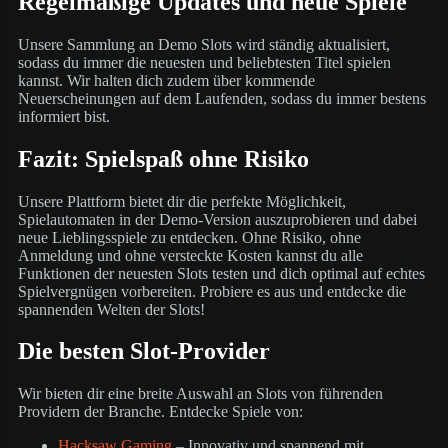
Regelmäßige Updates und neue Spiele
Unsere Sammlung an Demo Slots wird ständig aktualisiert,
sodass du immer die neuesten und beliebtesten Titel spielen
kannst. Wir halten dich zudem über kommende
Neuerscheinungen auf dem Laufenden, sodass du immer bestens
informiert bist.
Fazit: Spielspaß ohne Risiko
Unsere Plattform bietet dir die perfekte Möglichkeit,
Spielautomaten in der Demo-Version auszuprobieren und dabei
neue Lieblingsspiele zu entdecken. Ohne Risiko, ohne
Anmeldung und ohne versteckte Kosten kannst du alle
Funktionen der neuesten Slots testen und dich optimal auf echtes
Spielvergnügen vorbereiten. Probiere es aus und entdecke die
spannenden Welten der Slots!
Die besten Slot-Provider
Wir bieten dir eine breite Auswahl an Slots von führenden
Providern der Branche. Entdecke Spiele von:
Hacksaw Gaming
– Innovativ und spannend mit