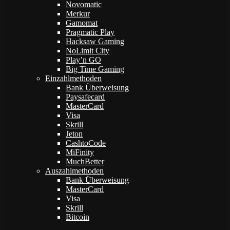
Novomatic
Merkur
Gamomat
Pragmatic Play
Hacksaw Gaming
NoLimit City
Play’n GO
Big Time Gaming
Einzahlmethoden
Bank Überweisung
Paysafecard
MasterCard
Visa
Skrill
Jeton
CashtoCode
MiFinity
MuchBetter
Auszahlmethoden
Bank Überweisung
MasterCard
Visa
Skrill
Bitcoin