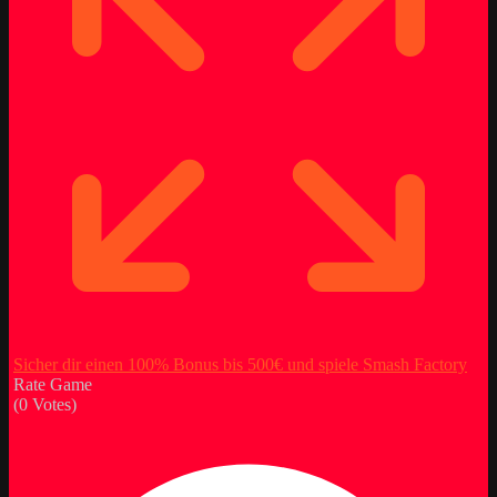
Sicher dir einen 100% Bonus bis 500€ und spiele Smash Factory
Rate Game
(
0
Votes)