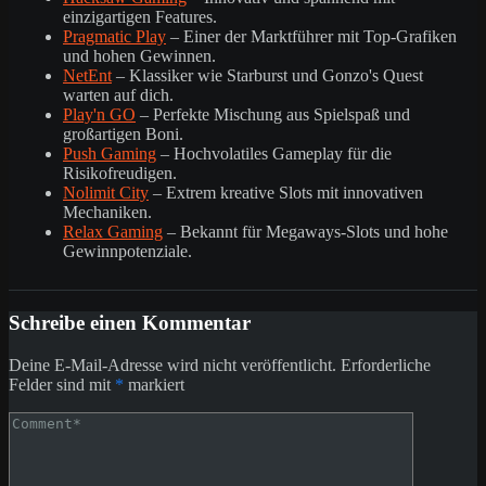
einzigartigen Features.
Pragmatic Play
– Einer der Marktführer mit Top-Grafiken
und hohen Gewinnen.
NetEnt
– Klassiker wie Starburst und Gonzo's Quest
warten auf dich.
Play'n GO
– Perfekte Mischung aus Spielspaß und
großartigen Boni.
Push Gaming
– Hochvolatiles Gameplay für die
Risikofreudigen.
Nolimit City
– Extrem kreative Slots mit innovativen
Mechaniken.
Relax Gaming
– Bekannt für Megaways-Slots und hohe
Gewinnpotenziale.
Schreibe einen Kommentar
Deine E-Mail-Adresse wird nicht veröffentlicht.
Erforderliche
Felder sind mit
*
markiert