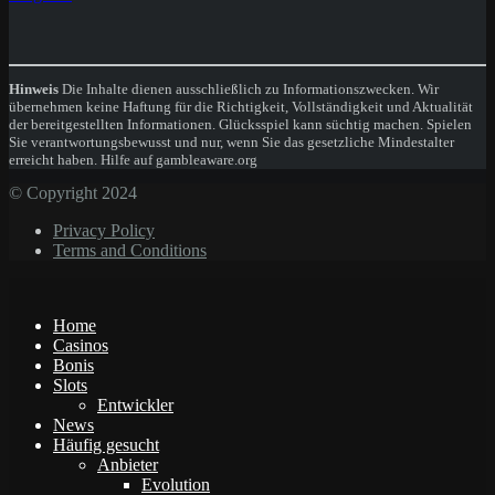
Hinweis
Die Inhalte dienen ausschließlich zu Informationszwecken. Wir
übernehmen keine Haftung für die Richtigkeit, Vollständigkeit und Aktualität
der bereitgestellten Informationen. Glücksspiel kann süchtig machen. Spielen
Sie verantwortungsbewusst und nur, wenn Sie das gesetzliche Mindestalter
erreicht haben. Hilfe auf gambleaware.org
© Copyright 2024
Privacy Policy
Terms and Conditions
Home
Casinos
Bonis
Slots
Entwickler
News
Häufig gesucht
Anbieter
Evolution