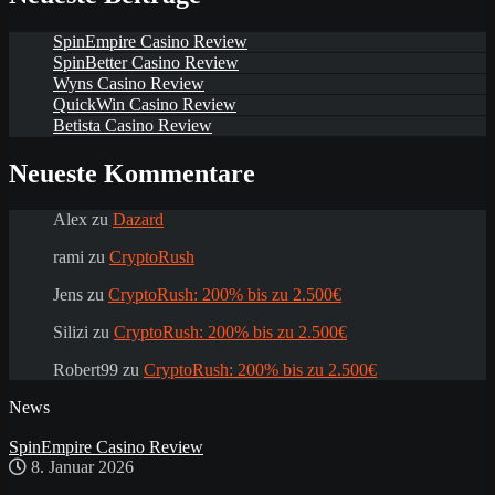
SpinEmpire Casino Review
SpinBetter Casino Review
Wyns Casino Review
QuickWin Casino Review
Betista Casino Review
Neueste Kommentare
Alex
zu
Dazard
rami
zu
CryptoRush
Jens
zu
CryptoRush: 200% bis zu 2.500€
Silizi
zu
CryptoRush: 200% bis zu 2.500€
Robert99
zu
CryptoRush: 200% bis zu 2.500€
News
SpinEmpire Casino Review
8. Januar 2026