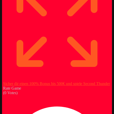
Sicher dir einen 100% Bonus bis 500€ und spiele Second Thunder
Rate Game
(
0
Votes)