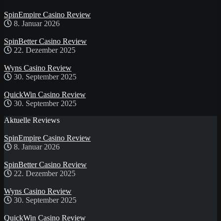
SpinEmpire Casino Review
8. Januar 2026
SpinBetter Casino Review
22. Dezember 2025
Wyns Casino Review
30. September 2025
QuickWin Casino Review
30. September 2025
Aktuelle Reviews
SpinEmpire Casino Review
8. Januar 2026
SpinBetter Casino Review
22. Dezember 2025
Wyns Casino Review
30. September 2025
QuickWin Casino Review