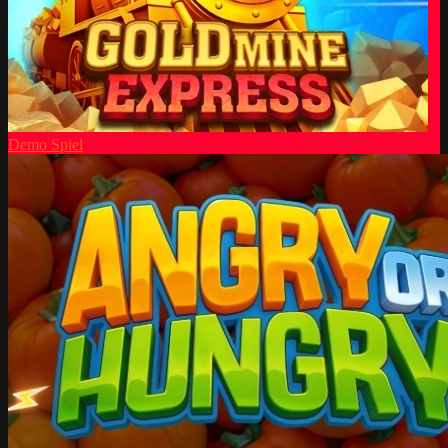
Demo Spiel