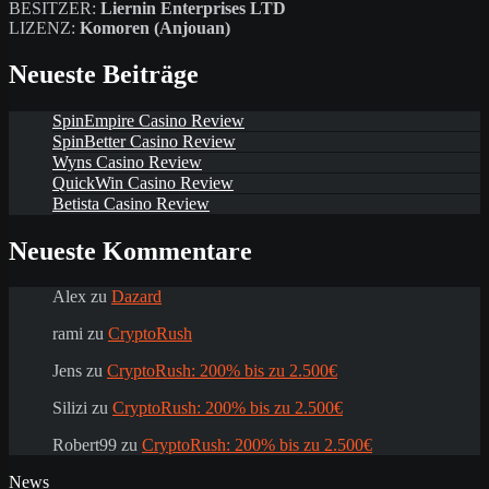
BESITZER:
Liernin Enterprises LTD
LIZENZ:
Komoren (Anjouan)
Neueste Beiträge
SpinEmpire Casino Review
SpinBetter Casino Review
Wyns Casino Review
QuickWin Casino Review
Betista Casino Review
Neueste Kommentare
Alex
zu
Dazard
rami
zu
CryptoRush
Jens
zu
CryptoRush: 200% bis zu 2.500€
Silizi
zu
CryptoRush: 200% bis zu 2.500€
Robert99
zu
CryptoRush: 200% bis zu 2.500€
News