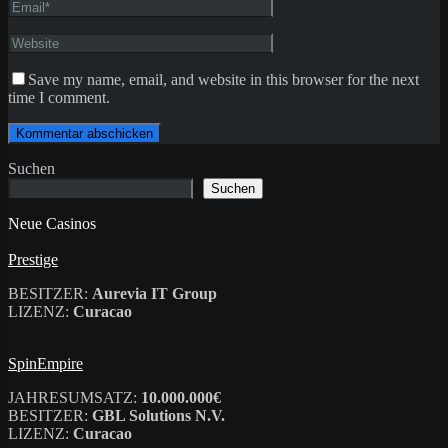
Save my name, email, and website in this browser for the next
time I comment.
Suchen
Suchen
Neue Casinos
Prestige
BESITZER:
Aurevia IT Group
LIZENZ:
Curacao
SpinEmpire
JAHRESUMSATZ:
10.000.000€
BESITZER:
GBL Solutions N.V.
LIZENZ:
Curacao