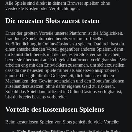
Alle Spiele sind direkt in deinem Browser spielbar, ohne
versteckte Kosten oder Verpflichtungen.
Die neuesten Slots zuerst testen
Einer der größten Vorteile unserer Plattform ist die Möglichkeit,
brandneue Spielautomaten bereits vor ihrer offiziellen
Veröffentlichung in Online-Casinos zu spielen. Dadurch hast du
einen entscheidenden Vorteil gegenüber anderen Spielern, denn
du kannst dich bereits mit den neuesten Slots vertraut machen,
bevor sie überhaupt auf Echtgeld-Plattformen verfügbar sind. Wir
arbeiten eng mit den Entwicklern zusammen, um sicherzustellen,
dass du die neuesten Spiele früher als anderswo ausprobieren
kannst. Dies gibt dir die Gelegenheit, dich intensiv mit den
Mechaniken, den Gewinnpotenzialen und den Bonusfunktionen
auseinanderzusetzen, ohne dafür eigenes Geld zu riskieren.
Sobald das Spiel dann offiziell in Online-Casinos verfügbar ist,
bist du bereits bestens vorbereitet.
Vorteile des kostenlosen Spielens
Beim kostenlosen Spielen von Slots genießt du viele Vorteile:
Kein finanzielles Risiko:
Du kannst die Spiele in Ruhe