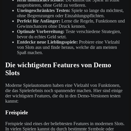
ausprobieren, ohne Geld zu verlieren.
Uneingeschränktes Testen:
Spiele so lange du möchtest,
ohne Begrenzungen oder Einzahlungspflichten.
Perfekt für Anfänger:
Lerne die Regeln, Funktionen und
Gewinnchancen ohne Druck kennen.
Optimale Vorbereitung:
Teste verschiedene Strategien,
bevor du echtes Geld setzt.
Entdecke neue Lieblingsspiele:
Probiere eine Vielzahl
von Slots aus und finde heraus, welche dir am meisten
Spaß machen.
Die wichtigsten Features von Demo
Slots
Moderne Spielautomaten haben eine Vielzahl von Funktionen,
die das Spielerlebnis noch spannender machen. Hier sind einige
der wichtigsten Features, die du in den Demo-Versionen testen
kannst:
Freispiele
Freispiele sind eines der beliebtesten Features in modernen Slots.
In vielen Spielen kannst du durch bestimmte Symbole oder