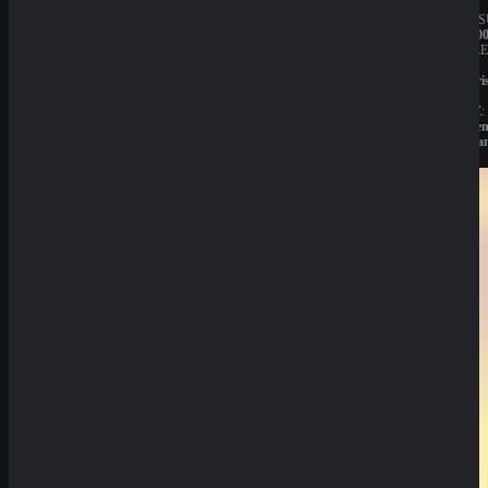
JAHRESUMSATZ:
JAHRES
1.000.000€
1.000.00
BESITZER:
BESITZE
Liernin
Liernin
Enterprises
Enterpri
LTD
LTD
LIZENZ:
LIZENZ:
Komoren
Komore
(Anjouan)
(Anjoua
Neueste
Beiträge
SpinEmpir
e Casino
Review
SpinBetter
Casino
Review
Wyns
Casino