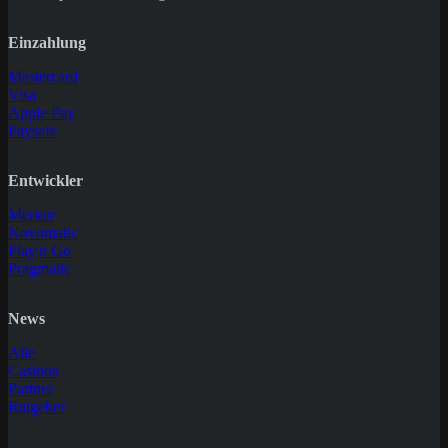
Einzahlung
Mastercard
Visa
Apple Pay
Paysafe
Entwickler
Merkur
Novomatic
Play'n Go
Pragmatic
News
Alle
Casinos
Partner
Ratgeber