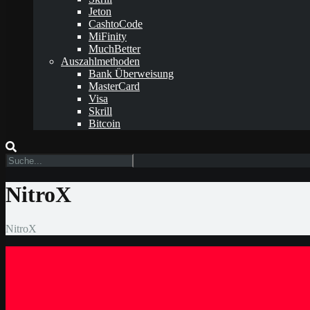
Jeton
CashtoCode
MiFinity
MuchBetter
Auszahlmethoden
Bank Überweisung
MasterCard
Visa
Skrill
Bitcoin
NitroX
NitroX