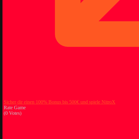
Sicher dir einen 100% Bonus bis 500€ und spiele NitroX
Rate Game
(
0
Votes)