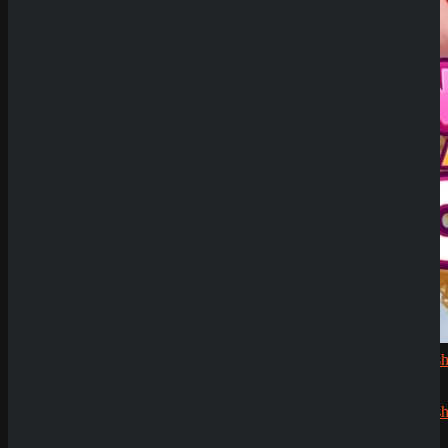
Wyns
Casino
Review
QuickWin
Casino
Review
Betista
Casino
Review
Neueste
Kommenta
Alex
zu
Dazard
rami
zu
CryptoRus
Jens
zu
CryptoRush
200% bis
zu 2.500€