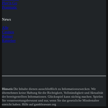
Play'n Go
Pragmatic
News
Alle
Casinos
Partner
Ratgeber
Hinweis
Die Inhalte dienen ausschließlich zu Informationszwecken. Wir
übernehmen keine Haftung für die Richtigkeit, Vollständigkeit und Aktualität
der bereitgestellten Informationen. Glücksspiel kann süchtig machen. Spielen
Sie verantwortungsbewusst und nur, wenn Sie das gesetzliche Mindestalter
erreicht haben. Hilfe auf gambleaware.org