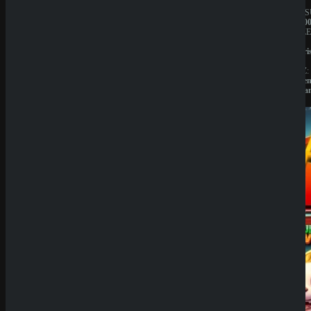
JAHRESUMSATZ:
JAHRES
1.000.000€
1.000.00
BESITZER:
BESITZE
Liernin
Liernin
Enterprises
Enterpri
LTD
LTD
LIZENZ:
LIZENZ:
Komoren
Komore
(Anjouan)
(Anjoua
Neueste
Beiträge
SpinEmpir
e Casino
Review
SpinBetter
Casino
Review
Wyns
Casino