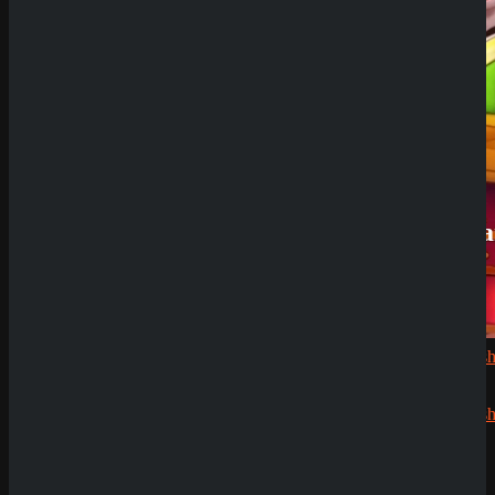
Review
QuickWin
Casino
Review
Betista
Casino
Review
Neueste
Kommenta
Alex
zu
Dazard
rami
zu
CryptoRus
Jens
zu
CryptoRush
200% bis
zu 2.500€
Silizi
zu