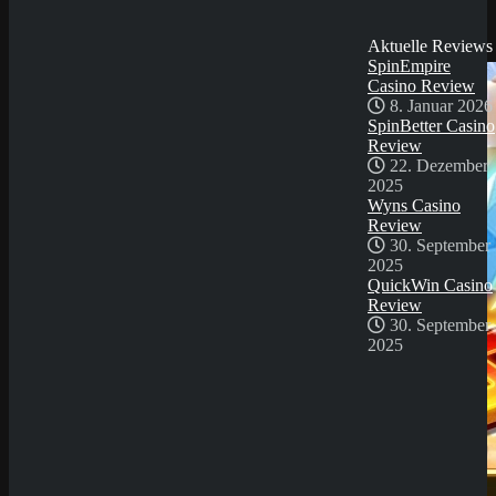
30. September
Sicher dir einen 100% Bonus bis 500€ und spiele
2025
Magic Panda
Aktuelle Reviews
Try Our Featured Games
SpinEmpire
Casino Review
8. Januar 2026
SpinBetter Casino
Review
22. Dezember
2025
Wyns Casino
Review
30. September
2025
QuickWin Casino
Review
30. September
2025