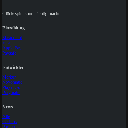
Glücksspiel kann süchtig machen.
Einzahlung
Mastercard
Visa
Apple Pay
Paysafe
Entwickler
Merkur
Novomatic
Play'n Go
Pragmatic
News
Alle
Casinos
Partner