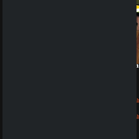
Review
QuickWin
Casino
Review
Betista
Casino
Review
Neueste
Kommenta
Alex
zu
Dazard
rami
zu
CryptoRus
Jens
zu
CryptoRush
200% bis
zu 2.500€
Silizi
zu