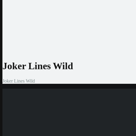
Aus
Joker Lines Wild
Joker Lines Wild