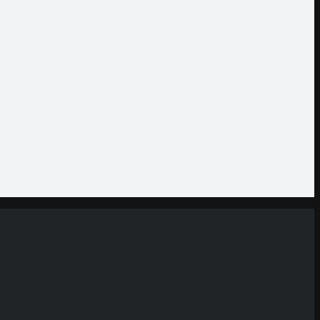
Suchen
Suchen
Neue Casinos
Prestige