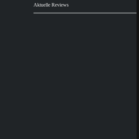
Aktuelle Reviews