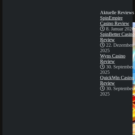
30. September
Submit
2025
Sicher dir einen 100% Bonus bis 500€ und spiele
Aktuelle Reviews
Jaws and Jewels Power Combo
SpinEmpire
Try Our Featured Games
Casino Review
8. Januar 2026
SpinBetter Casino
Review
22. Dezember
2025
Wyns Casino
Review
30. September
2025
QuickWin Casino
Review
30. September
2025