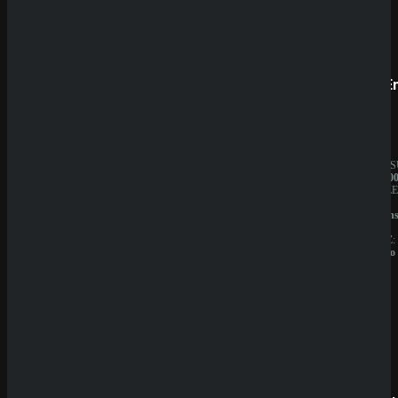
Prestige
SpinE
BESITZER:
JAHRES
Aurevia
10.000.0
IT
BESITZE
Group
GBL
LIZENZ:
Solution
Curacao
N.V.
LIZENZ:
Curacao