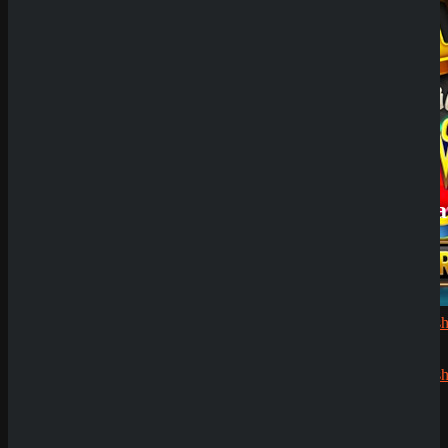
Review
QuickWin
Casino
Review
Betista
Casino
Review
Neueste
Kommenta
Alex
zu
Dazard
rami
zu
CryptoRus
Jens
zu
CryptoRush
200% bis
zu 2.500€
Silizi
zu