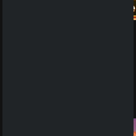
Demo Spiel
Demo Spiel