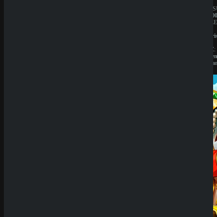
JAHRESUMSATZ:
JAHRES
1.000.000€
1.000.00
BESITZER:
BESITZE
Liernin
Liernin
Enterprises
Enterpri
LTD
LTD
LIZENZ:
LIZENZ:
Komoren
Komore
(Anjouan)
(Anjoua
Neueste
Beiträge
SpinEmpir
e Casino
Review
SpinBetter
Casino
Review
Wyns
Casino