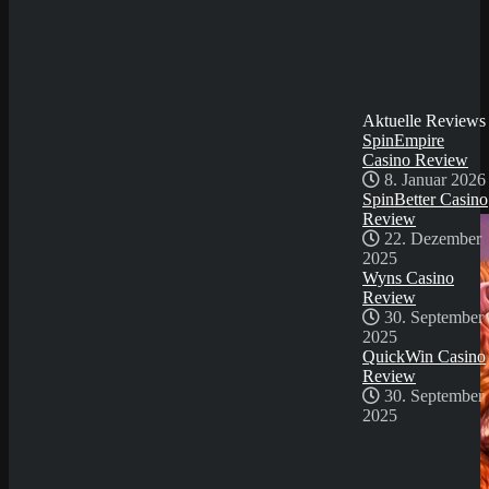
30. September
2025
QuickWin Casino
Review
30. September
2025
Aktuelle Reviews
SpinEmpire
Casino Review
8. Januar 2026
SpinBetter Casino
Demo Spiel
Review
22. Dezember
2025
Wyns Casino
Review
30. September
2025
QuickWin Casino
Review
30. September
2025