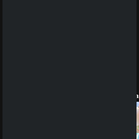
Review
SpinBetter
Casino
Review
Wyns
Echtgeldmodus
Demoversion
Casino
Review
Having issues with
Hellreign Smash Pots
?
QuickWin
Casino
Review
Betista
Casino
Review
Submit
Neueste
Sicher dir einen 100% Bonus bis 500€ und spiele
Hellreign Smash Pots
Kommenta
Try Our Featured Games
Alex
zu
Dazard
rami
zu
CryptoRus