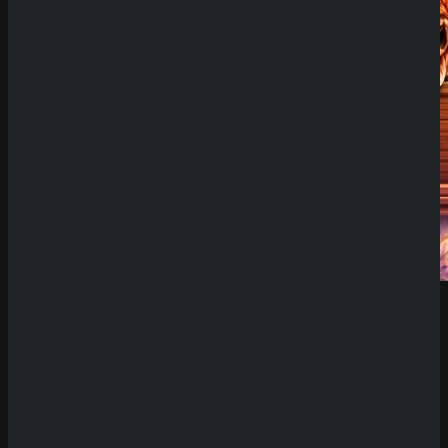
Demo Spiel
Willkommen auf unserer Plattform für Demo
Slots! Hier hast du die einzigartige Möglichkeit,
eine riesige Auswahl an Spielautomaten
kostenlos und ohne Risiko zu testen. Unsere
Seite bietet dir den Vorteil, die neuesten Slots
oft bis zu zwei Wochen vor ihrer offiziellen