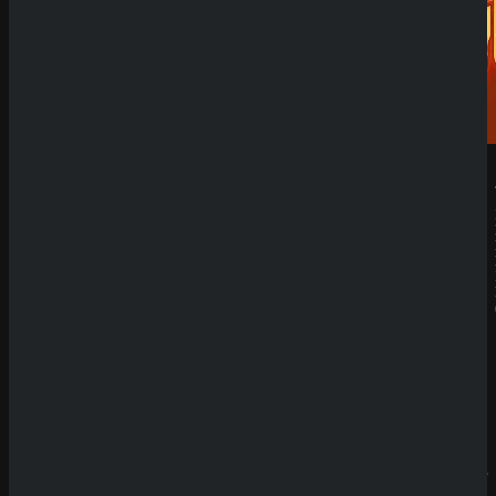
Neueste
Beiträge
SpinEmpir
e Casino