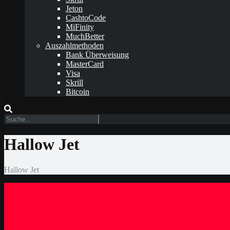
Jeton
CashtoCode
MiFinity
MuchBetter
Auszahlmethoden
Bank Überweisung
MasterCard
Visa
Skrill
Bitcoin
Hallow Jet
Hallow Jet