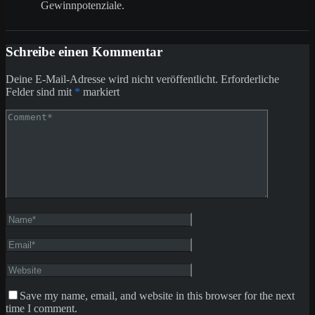
Gewinnpotenziale.
Schreibe einen Kommentar
Deine E-Mail-Adresse wird nicht veröffentlicht.
Erforderliche
Felder sind mit
*
markiert
Save my name, email, and website in this browser for the next
time I comment.