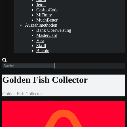
Jeton
CashtoCode
MiFinity
MuchBetter
Auszahlmethoden
Bank Überweisung
MasterCard
Visa
Skrill
Bitcoin
Golden Fish Collector
Golden Fish Collector