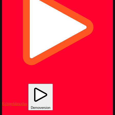
Echtgeldmodus
Demoversion