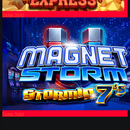
Demo Spiel
Demo Spiel