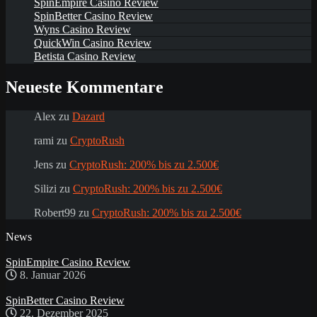
SpinEmpire Casino Review
SpinBetter Casino Review
Wyns Casino Review
QuickWin Casino Review
Betista Casino Review
Neueste Kommentare
Alex
zu
Dazard
rami
zu
CryptoRush
Jens
zu
CryptoRush: 200% bis zu 2.500€
Silizi
zu
CryptoRush: 200% bis zu 2.500€
Robert99
zu
CryptoRush: 200% bis zu 2.500€
News
SpinEmpire Casino Review
8. Januar 2026
SpinBetter Casino Review
22. Dezember 2025