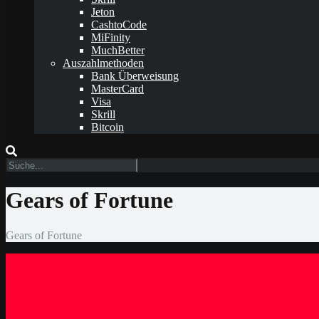
Jeton
CashtoCode
MiFinity
MuchBetter
Auszahlmethoden
Bank Überweisung
MasterCard
Visa
Skrill
Bitcoin
Gears of Fortune
Gears of Fortune