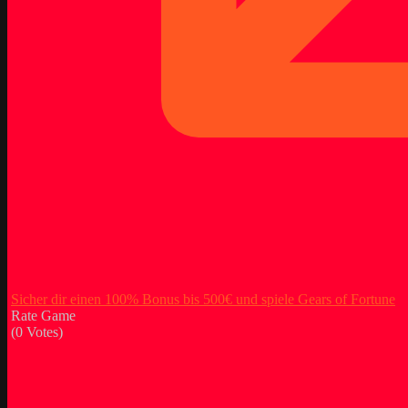
Sicher dir einen 100% Bonus bis 500€ und spiele Gears of Fortune
Rate Game
(
0
Votes)