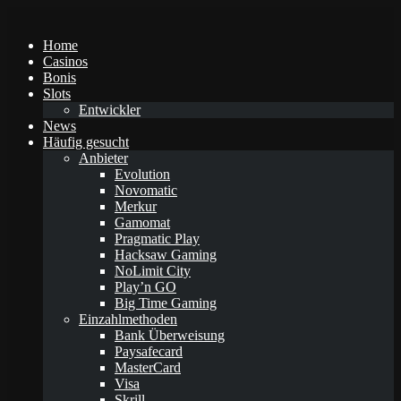
Home
Casinos
Bonis
Slots
Entwickler
News
Häufig gesucht
Anbieter
Evolution
Novomatic
Merkur
Gamomat
Pragmatic Play
Hacksaw Gaming
NoLimit City
Play’n GO
Big Time Gaming
Einzahlmethoden
Bank Überweisung
Paysafecard
MasterCard
Visa
Skrill