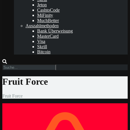
Jeton
CashtoCode
MiFinity
MuchBetter
Auszahlmethoden
Bank Überweisung
MasterCard
Visa
Skrill
Bitcoin
Fruit Force
Fruit Force