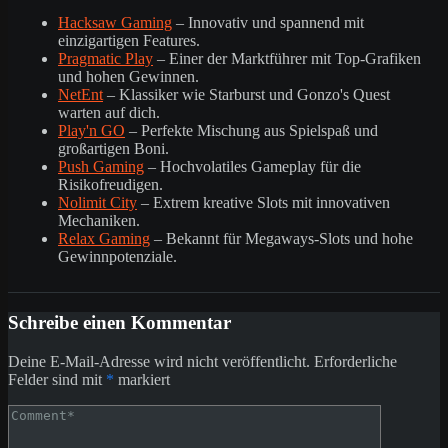
Hacksaw Gaming
– Innovativ und spannend mit
einzigartigen Features.
Pragmatic Play
– Einer der Marktführer mit Top-Grafiken
und hohen Gewinnen.
NetEnt
– Klassiker wie Starburst und Gonzo's Quest
warten auf dich.
Play'n GO
– Perfekte Mischung aus Spielspaß und
großartigen Boni.
Push Gaming
– Hochvolatiles Gameplay für die
Risikofreudigen.
Nolimit City
– Extrem kreative Slots mit innovativen
Mechaniken.
Relax Gaming
– Bekannt für Megaways-Slots und hohe
Gewinnpotenziale.
Schreibe einen Kommentar
Deine E-Mail-Adresse wird nicht veröffentlicht.
Erforderliche
Felder sind mit
*
markiert