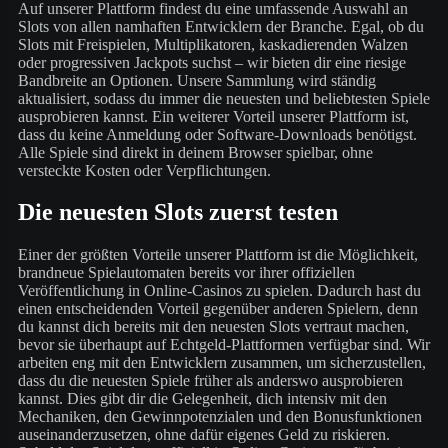
Auf unserer Plattform findest du eine umfassende Auswahl an
Slots von allen namhaften Entwicklern der Branche. Egal, ob du
Slots mit Freispielen, Multiplikatoren, kaskadierenden Walzen
oder progressiven Jackpots suchst – wir bieten dir eine riesige
Bandbreite an Optionen. Unsere Sammlung wird ständig
aktualisiert, sodass du immer die neuesten und beliebtesten Spiele
ausprobieren kannst. Ein weiterer Vorteil unserer Plattform ist,
dass du keine Anmeldung oder Software-Downloads benötigst.
Alle Spiele sind direkt in deinem Browser spielbar, ohne
versteckte Kosten oder Verpflichtungen.
Die neuesten Slots zuerst testen
Einer der größten Vorteile unserer Plattform ist die Möglichkeit,
brandneue Spielautomaten bereits vor ihrer offiziellen
Veröffentlichung in Online-Casinos zu spielen. Dadurch hast du
einen entscheidenden Vorteil gegenüber anderen Spielern, denn
du kannst dich bereits mit den neuesten Slots vertraut machen,
bevor sie überhaupt auf Echtgeld-Plattformen verfügbar sind. Wir
arbeiten eng mit den Entwicklern zusammen, um sicherzustellen,
dass du die neuesten Spiele früher als anderswo ausprobieren
kannst. Dies gibt dir die Gelegenheit, dich intensiv mit den
Mechaniken, den Gewinnpotenzialen und den Bonusfunktionen
auseinanderzusetzen, ohne dafür eigenes Geld zu riskieren.