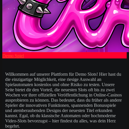
Demo Spiel
Willkommen auf unserer Plattform für Demo Slots! Hier hast du
die einzigartige Möglichkeit, eine riesige Auswahl an
Spielautomaten kostenlos und ohne Risiko zu testen. Unsere
Seite bietet dir den Vorteil, die neuesten Slots oft bis zu zwei
Wochen vor ihrer offiziellen Veröffentlichung in Online-Casinos
ausprobieren zu können. Das bedeutet, dass du früher als andere
Spieler die innovativen Funktionen, spannenden Bonusspiele
und atemberaubenden Designs der neuesten Titel erkunden
kannst. Egal, ob du klassische Automaten oder hochmoderne
Video-Slots bevorzugst – hier findest du alles, was dein Herz
begehrt.