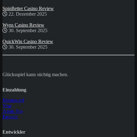
SpinBetter Casino Review
22. Dezember 2025
Wyns Casino Review
30. September 2025
QuickWin Casino Review
30. September 2025
Glücksspiel kann süchtig machen.
Einzahlung
Mastercard
Visa
Apple Pay
Paysafe
Entwickler