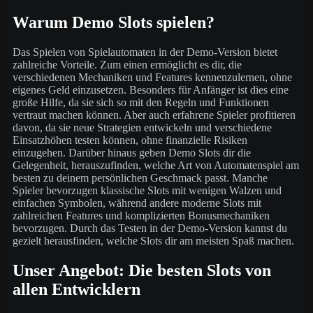
Warum Demo Slots spielen?
Das Spielen von Spielautomaten in der Demo-Version bietet
zahlreiche Vorteile. Zum einen ermöglicht es dir, die
verschiedenen Mechaniken und Features kennenzulernen, ohne
eigenes Geld einzusetzen. Besonders für Anfänger ist dies eine
große Hilfe, da sie sich so mit den Regeln und Funktionen
vertraut machen können. Aber auch erfahrene Spieler profitieren
davon, da sie neue Strategien entwickeln und verschiedene
Einsatzhöhen testen können, ohne finanzielle Risiken
einzugehen. Darüber hinaus geben Demo Slots dir die
Gelegenheit, herauszufinden, welche Art von Automatenspiel am
besten zu deinem persönlichen Geschmack passt. Manche
Spieler bevorzugen klassische Slots mit wenigen Walzen und
einfachen Symbolen, während andere moderne Slots mit
zahlreichen Features und komplizierten Bonusmechaniken
bevorzugen. Durch das Testen in der Demo-Version kannst du
gezielt herausfinden, welche Slots dir am meisten Spaß machen.
Unser Angebot: Die besten Slots von
allen Entwicklern