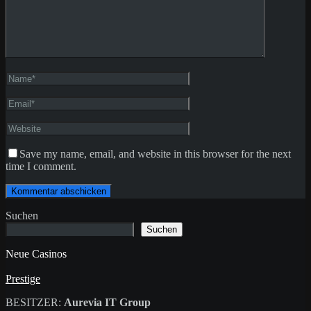
Save my name, email, and website in this browser for the next
time I comment.
Suchen
Suchen
Neue Casinos
Prestige
BESITZER:
Aurevia IT Group