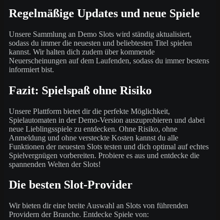
Regelmäßige Updates und neue Spiele
Unsere Sammlung an Demo Slots wird ständig aktualisiert,
sodass du immer die neuesten und beliebtesten Titel spielen
kannst. Wir halten dich zudem über kommende
Neuerscheinungen auf dem Laufenden, sodass du immer bestens
informiert bist.
Fazit: Spielspaß ohne Risiko
Unsere Plattform bietet dir die perfekte Möglichkeit,
Spielautomaten in der Demo-Version auszuprobieren und dabei
neue Lieblingsspiele zu entdecken. Ohne Risiko, ohne
Anmeldung und ohne versteckte Kosten kannst du alle
Funktionen der neuesten Slots testen und dich optimal auf echtes
Spielvergnügen vorbereiten. Probiere es aus und entdecke die
spannenden Welten der Slots!
Die besten Slot-Provider
Wir bieten dir eine breite Auswahl an Slots von führenden
Providern der Branche. Entdecke Spiele von: