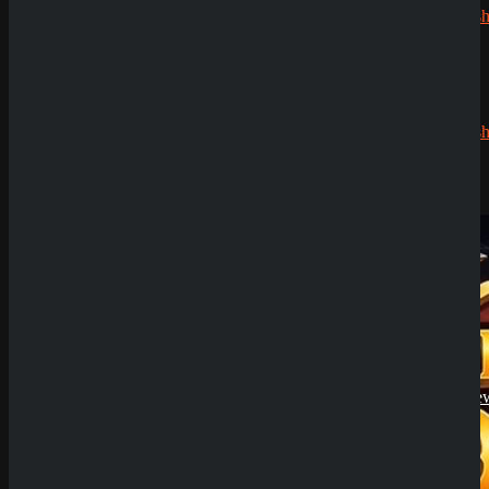
Having issues with
Fortune Tao Panda
?
CryptoRush
200% bis
zu 2.500€
Robert99
zu
CryptoRush
Submit
200% bis
Sicher dir einen 100% Bonus bis 500€ und spiele
zu 2.500€
Fortune Tao Panda
Try Our Featured Games
News
SpinEmpire Casino
Review
8. Januar 2026
SpinBetter Casino
Review
22. Dezember
2025
Wyns Casino Revie
30. September
2025
QuickWin Casino
Review