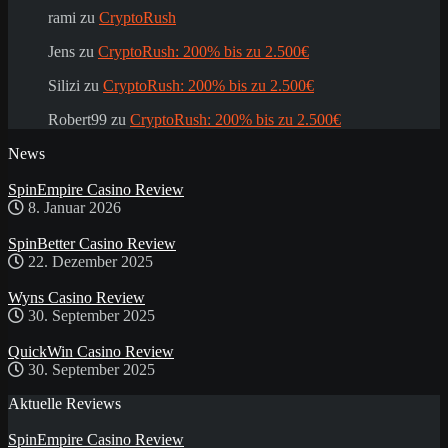
rami
zu
CryptoRush
Jens
zu
CryptoRush: 200% bis zu 2.500€
Silizi
zu
CryptoRush: 200% bis zu 2.500€
Robert99
zu
CryptoRush: 200% bis zu 2.500€
News
SpinEmpire Casino Review
8. Januar 2026
SpinBetter Casino Review
22. Dezember 2025
Wyns Casino Review
30. September 2025
QuickWin Casino Review
30. September 2025
Aktuelle Reviews
SpinEmpire Casino Review