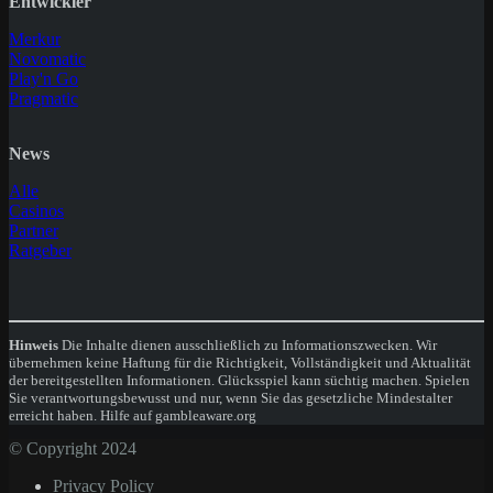
Entwickler
Merkur
Novomatic
Play'n Go
Pragmatic
News
Alle
Casinos
Partner
Ratgeber
Hinweis
Die Inhalte dienen ausschließlich zu Informationszwecken. Wir
übernehmen keine Haftung für die Richtigkeit, Vollständigkeit und Aktualität
der bereitgestellten Informationen. Glücksspiel kann süchtig machen. Spielen
Sie verantwortungsbewusst und nur, wenn Sie das gesetzliche Mindestalter
erreicht haben. Hilfe auf gambleaware.org
© Copyright 2024
Privacy Policy