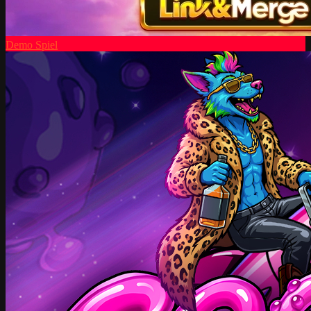
Demo Spiel