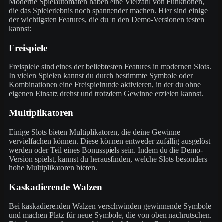
Moderne Spielautomaten haben eine Vielzahl von Funktionen,
die das Spielerlebnis noch spannender machen. Hier sind einige
der wichtigsten Features, die du in den Demo-Versionen testen
kannst:
Freispiele
Freispiele sind eines der beliebtesten Features in modernen Slots.
In vielen Spielen kannst du durch bestimmte Symbole oder
Kombinationen eine Freispielrunde aktivieren, in der du ohne
eigenen Einsatz drehst und trotzdem Gewinne erzielen kannst.
Multiplikatoren
Einige Slots bieten Multiplikatoren, die deine Gewinne
vervielfachen können. Diese können entweder zufällig ausgelöst
werden oder Teil eines Bonusspiels sein. Indem du die Demo-
Version spielst, kannst du herausfinden, welche Slots besonders
hohe Multiplikatoren bieten.
Kaskadierende Walzen
Bei kaskadierenden Walzen verschwinden gewinnende Symbole
und machen Platz für neue Symbole, die von oben nachrutschen.