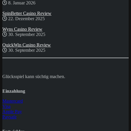
8. Januar 2026
SpinBetter Casino Review
22. Dezember 2025
Wyns Casino Review
30. September 2025
QuickWin Casino Review
30. September 2025
Glücksspiel kann süchtig machen.
Einzahlung
Mastercard
Visa
Apple Pay
Paysafe