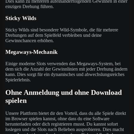
Dies kann zu mehreren aufeinanderfolgenden Gewinnen in einer
einzigen Drehung führen.
Sticky Wilds
Sticky Wilds sind besondere Wild-Symbole, die für mehrere
Drehungen auf dem Spielfeld verbleiben und deine
Gewinnchancen erhöhen.
Megaways-Mechanik
Einige moderne Slots verwenden das Megaways-System, bei
dem sich die Anzahl der Gewinnlinien mit jeder Drehung ändern
kann. Dies sorgt für ein dynamisches und abwechslungsreiches
Spielerlebnis.
Ohne Anmeldung und ohne Download
spielen
Unsere Plattform bietet dir den Vorteil, dass du alle Spiele direkt
im Browser spielen kannst, ohne dass du eine Software
herunterladen oder dich registrieren musst. Du kannst sofort
loslegen und die Slots nach Belieben ausprobieren. Dies macht