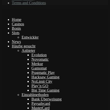
Terms and Conditions
Home
Casinos
Bonis
Slots
Entwickler
News
Häufig gesucht
Anbieter
Evolution
Novomatic
Merkur
Gamomat
Pragmatic Play
Hacksaw Gaming
NoLimit City
Play’n GO
Big Time Gaming
Einzahlmethoden
Bank Überweisung
Paysafecard
MasterCard