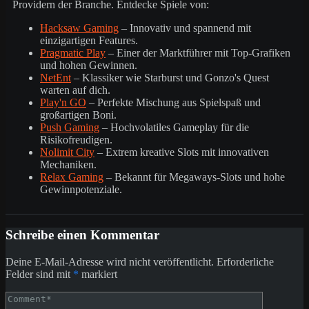
Providern der Branche. Entdecke Spiele von:
Hacksaw Gaming
– Innovativ und spannend mit
einzigartigen Features.
Pragmatic Play
– Einer der Marktführer mit Top-Grafiken
und hohen Gewinnen.
NetEnt
– Klassiker wie Starburst und Gonzo's Quest
warten auf dich.
Play'n GO
– Perfekte Mischung aus Spielspaß und
großartigen Boni.
Push Gaming
– Hochvolatiles Gameplay für die
Risikofreudigen.
Nolimit City
– Extrem kreative Slots mit innovativen
Mechaniken.
Relax Gaming
– Bekannt für Megaways-Slots und hohe
Gewinnpotenziale.
Schreibe einen Kommentar
Deine E-Mail-Adresse wird nicht veröffentlicht.
Erforderliche
Felder sind mit
*
markiert