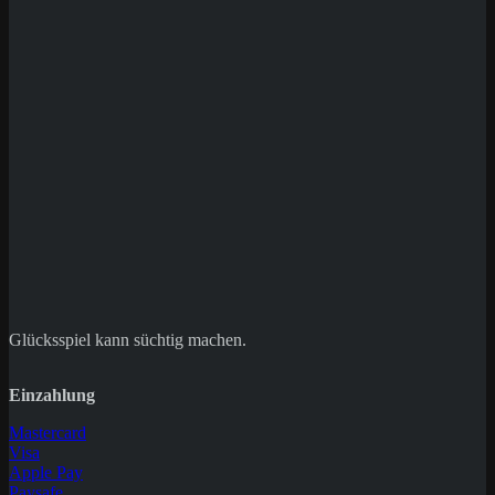
Save my name, email, and website in this
browser for the next time I comment.
Glücksspiel kann süchtig machen.
Einzahlung
Mastercard
Visa
Apple Pay
Paysafe