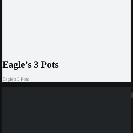
Jeton
CashtoCode
MiFinity
MuchBetter
Auszahlmethoden
Bank Überweisung
MasterCard
Visa
Skrill
Bitcoin
Eagle’s 3 Pots
Eagle’s 3 Pots
Suchen
Neue Casinos