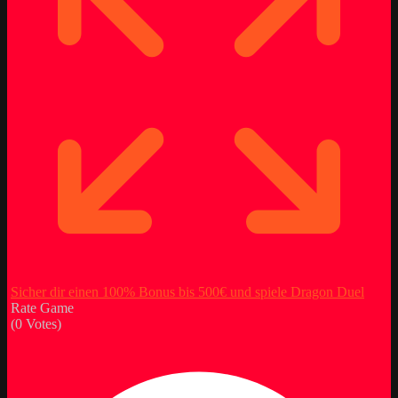
Sicher dir einen 100% Bonus bis 500€ und spiele Dragon Duel
Rate Game
(
0
Votes)