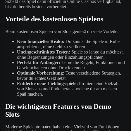
Sobald das Spiel dann offiziell in Online-Casinos verfügbar ist,
bist du bereits bestens vorbereitet.
Vorteile des kostenlosen Spielens
Beim kostenlosen Spielen von Slots genießt du viele Vorteile:
Kein finanzielles Risiko:
Du kannst die Spiele in Ruhe
ausprobieren, ohne Geld zu verlieren.
Uneingeschränktes Testen:
Spiele so lange du möchtest,
ohne Begrenzungen oder Einzahlungspflichten.
Perfekt für Anfänger:
Lerne die Regeln, Funktionen und
Gewinnchancen ohne Druck kennen.
Optimale Vorbereitung:
Teste verschiedene Strategien,
bevor du echtes Geld setzt.
Entdecke neue Lieblingsspiele:
Probiere eine Vielzahl
von Slots aus und finde heraus, welche dir am meisten
Spaß machen.
Die wichtigsten Features von Demo
Slots
Moderne Spielautomaten haben eine Vielzahl von Funktionen,