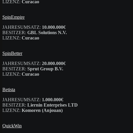
LIZENZ:
Curacao
SpinEmpire
JAHRESUMSATZ:
10.000.000€
BESITZER:
GBL Solutions N.V.
LIZENZ:
Curacao
SpinBetter
JAHRESUMSATZ:
20.000.000€
BESITZER:
Sprut Group B.V.
LIZENZ:
Curacao
Betista
JAHRESUMSATZ:
1.000.000€
BESITZER:
Liernin Enterprises LTD
LIZENZ:
Komoren (Anjouan)
QuickWin