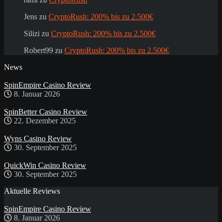
Jens
zu
CryptoRush: 200% bis zu 2.500€
Silizi
zu
CryptoRush: 200% bis zu 2.500€
Robert99
zu
CryptoRush: 200% bis zu 2.500€
News
SpinEmpire Casino Review
8. Januar 2026
SpinBetter Casino Review
22. Dezember 2025
Wyns Casino Review
30. September 2025
QuickWin Casino Review
30. September 2025
Aktuelle Reviews
SpinEmpire Casino Review
8. Januar 2026