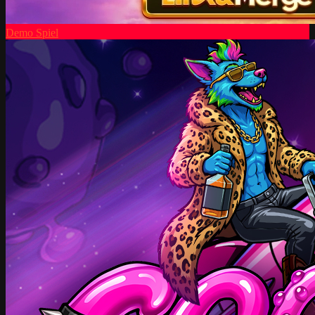
Demo Spiel