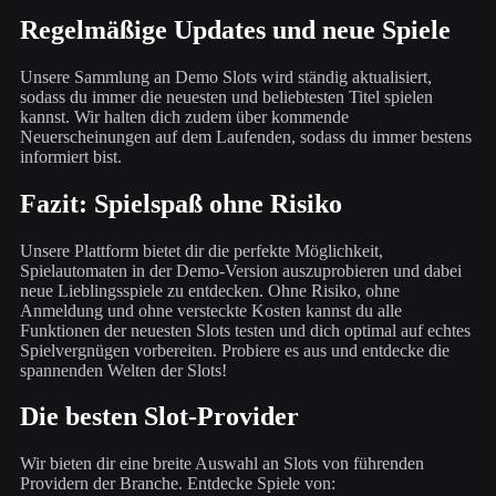
Regelmäßige Updates und neue Spiele
Unsere Sammlung an Demo Slots wird ständig aktualisiert,
sodass du immer die neuesten und beliebtesten Titel spielen
kannst. Wir halten dich zudem über kommende
Neuerscheinungen auf dem Laufenden, sodass du immer bestens
informiert bist.
Fazit: Spielspaß ohne Risiko
Unsere Plattform bietet dir die perfekte Möglichkeit,
Spielautomaten in der Demo-Version auszuprobieren und dabei
neue Lieblingsspiele zu entdecken. Ohne Risiko, ohne
Anmeldung und ohne versteckte Kosten kannst du alle
Funktionen der neuesten Slots testen und dich optimal auf echtes
Spielvergnügen vorbereiten. Probiere es aus und entdecke die
spannenden Welten der Slots!
Die besten Slot-Provider
Wir bieten dir eine breite Auswahl an Slots von führenden
Providern der Branche. Entdecke Spiele von: