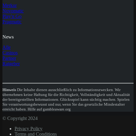
Merkur
Novomatic
Play'n Go
Pragmatic
News
Alle
Casinos
Partner
Ratgeber
Hinweis
Die Inhalte dienen ausschließlich zu Informationszwecken. Wir
übernehmen keine Haftung für die Richtigkeit, Vollständigkeit und Aktualität
der bereitgestellten Informationen. Glücksspiel kann süchtig machen. Spielen
Sie verantwortungsbewusst und nur, wenn Sie das gesetzliche Mindestalter
erreicht haben. Hilfe auf gambleaware.org
© Copyright 2024
Privacy Policy
Terms and Conditions