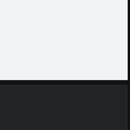
Suchen
Suchen
Neue Casinos
Prestige