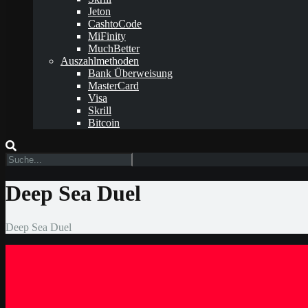
Jeton
CashtoCode
MiFinity
MuchBetter
Auszahlmethoden
Bank Überweisung
MasterCard
Visa
Skrill
Bitcoin
Deep Sea Duel
Deep Sea Duel