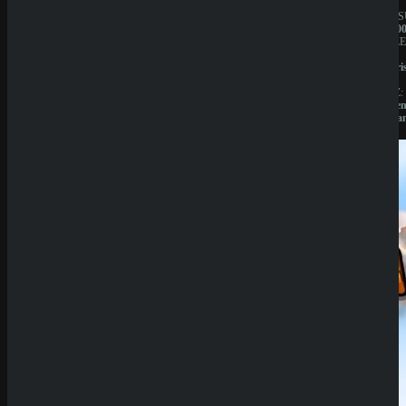
JAHRESUMSATZ:
JAHRES
1.000.000€
1.000.00
BESITZER:
BESITZE
Liernin
Liernin
Enterprises
Enterpri
LTD
LTD
LIZENZ:
LIZENZ:
Komoren
Komore
(Anjouan)
(Anjoua
Neueste
Beiträge
SpinEmpir
e Casino
Review
SpinBetter
Casino
Review
Wyns
Casino