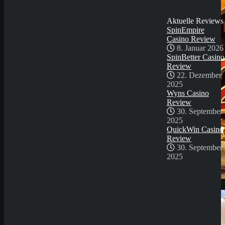
30. September
2025
Aktuelle Reviews
SpinEmpire
Casino Review
8. Januar 2026
SpinBetter Casino
Review
22. Dezember
2025
Wyns Casino
Review
30. September
2025
QuickWin Casino
Review
30. September
2025
Demo Spiel