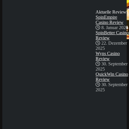
30. September
2025
Aktuelle Reviews
SpinEmpire
Casino Review
8. Januar 2026
SpinBetter Casino
Review
Demo Spiel
22. Dezember
2025
Wyns Casino
Review
30. September
2025
QuickWin Casino
Review
30. September
2025