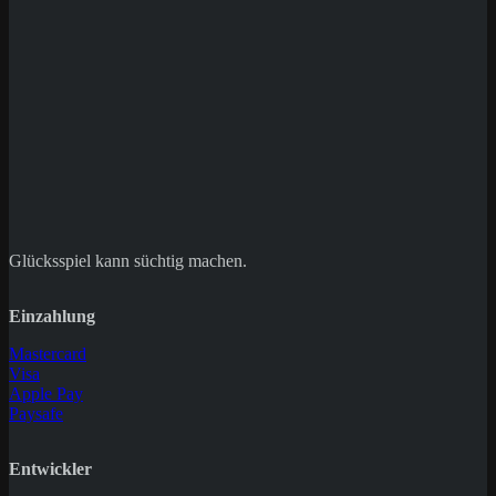
Save my name, email, and website in this
browser for the next time I comment.
Glücksspiel kann süchtig machen.
Einzahlung
Mastercard
Visa
Apple Pay
Paysafe
Entwickler