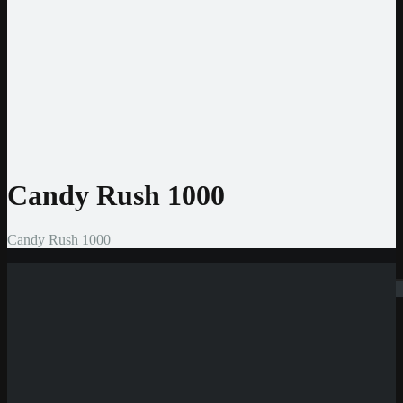
Jeton
CashtoCode
MiFinity
MuchBetter
Auszahlmethoden
Bank Überweisung
MasterCard
Visa
Skrill
Bitcoin
Candy Rush 1000
Candy Rush 1000
Suchen
Neue Casinos