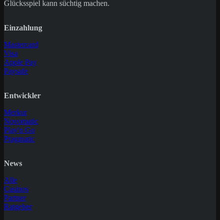
Glücksspiel kann süchtig machen.
Einzahlung
Mastercard
Visa
Apple Pay
Paysafe
Entwickler
Merkur
Novomatic
Play'n Go
Pragmatic
News
Alle
Casinos
Partner
Ratgeber