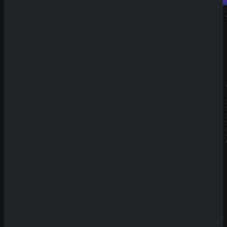
Neueste
Beiträge
Echtgeldmodus
SpinEmpir
Demoversion
e Casino