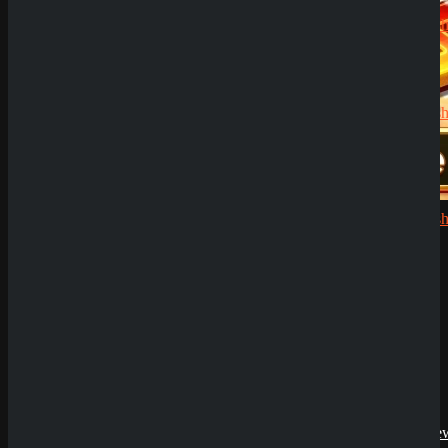
Jens
zu
CryptoRush
200% bis
zu 2.500€
Silizi
zu
CryptoRush
200% bis
zu 2.500€
Robert99
zu
Demo Spiel
CryptoRush
200% bis
zu 2.500€
News
SpinEmpire Casino
Review
8. Januar 2026
SpinBetter Casino
Review
22. Dezember
2025
Wyns Casino Revie