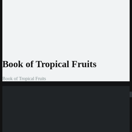
Jeton
CashtoCode
MiFinity
MuchBetter
Auszahlmethoden
Bank Überweisung
MasterCard
Visa
Skrill
Bitcoin
Book of Tropical Fruits
Book of Tropical Fruits
Suchen
Neue Casinos