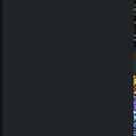
JAHRESUMSATZ:
JAHRES
1.000.000€
1.000.00
BESITZER:
BESITZE
Liernin
Liernin
Enterprises
Enterpri
LTD
LTD
LIZENZ:
LIZENZ:
Komoren
Komore
(Anjouan)
(Anjoua
Neueste
Beiträge
SpinEmpir
e Casino
Review
SpinBetter
Casino
Review
Wyns
Casino