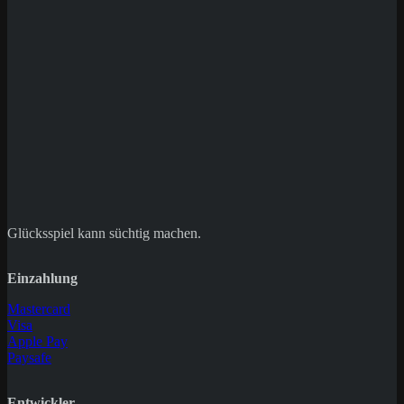
Save my name, email, and website in this
browser for the next time I comment.
Glücksspiel kann süchtig machen.
Einzahlung
Mastercard
Visa
Apple Pay
Paysafe
Entwickler