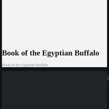
Jeton
CashtoCode
MiFinity
MuchBetter
Auszahlmethoden
Bank Überweisung
MasterCard
Visa
Skrill
Bitcoin
Book of the Egyptian Buffalo
Book of the Egyptian Buffalo
Suchen
Neue Casinos