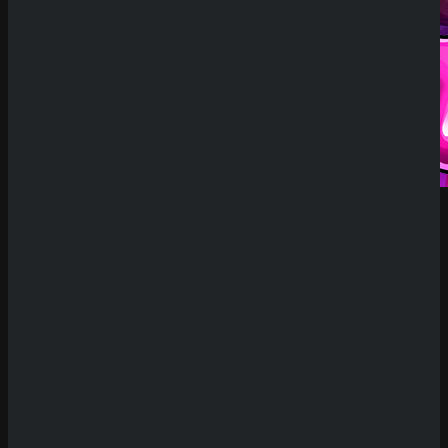
Demo Spiel
Willkommen auf unserer Plattform für Demo
Slots! Hier hast du die einzigartige Möglichkeit,
eine riesige Auswahl an Spielautomaten
kostenlos und ohne Risiko zu testen. Unsere
Seite bietet dir den Vorteil, die neuesten Slots
oft bis zu zwei Wochen vor ihrer offiziellen
Veröffentlichung in Online-Casinos
ausprobieren zu können. Das bedeutet, dass du
früher als andere Spieler die innovativen
Funktionen, spannenden Bonusspiele und
atemberaubenden Designs der neuesten Titel