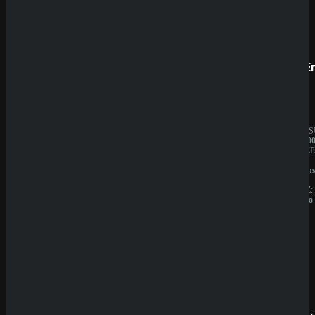
Prestige
SpinE
BESITZER:
JAHRES
Aurevia
10.000.0
IT
BESITZE
Group
GBL
LIZENZ:
Solution
Curacao
N.V.
LIZENZ:
Curacao