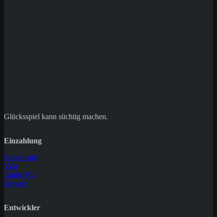
Save my name, email, and website in this
browser for the next time I comment.
Glücksspiel kann süchtig machen.
Einzahlung
Mastercard
Visa
Apple Pay
Paysafe
Entwickler