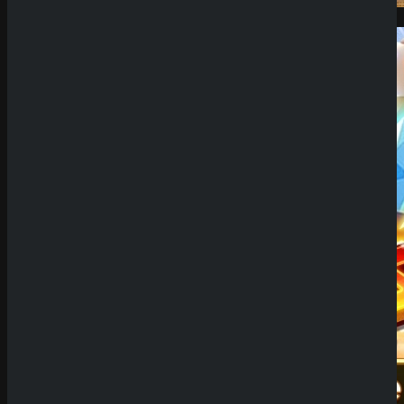
Demo Spiel