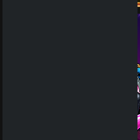
Demo Spiel