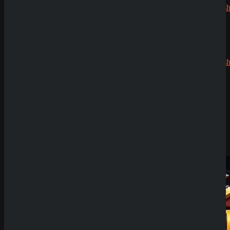
CryptoRush
200% bis
zu 2.500€
Echtgeldmodus
Robert99
Demoversion
zu
Having issues with
Book of Hidden Tombs
?
CryptoRush
200% bis
zu 2.500€
News
SpinEmpire Casino
Submit
Review
Sicher dir einen 100% Bonus bis 500€ und spiele
8. Januar 2026
Book of Hidden Tombs
SpinBetter Casino
Try Our Featured Games
Review
22. Dezember
2025
Wyns Casino Revie
30. September
2025
QuickWin Casino
Review