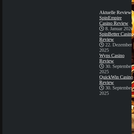
30. September
2025
Aktuelle Reviews
SpinEmpire
Casino Review
8. Januar 2026
SpinBetter Casino
Review
22. Dezember
2025
Wyns Casino
Review
30. September
2025
QuickWin Casino
Review
30. September
2025