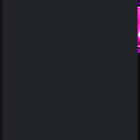
Demo Spiel
Willkommen auf unserer Plattform für Demo
Slots! Hier hast du die einzigartige Möglichkeit,
eine riesige Auswahl an Spielautomaten
kostenlos und ohne Risiko zu testen. Unsere
Seite bietet dir den Vorteil, die neuesten Slots
oft bis zu zwei Wochen vor ihrer offiziellen
Veröffentlichung in Online-Casinos
ausprobieren zu können. Das bedeutet, dass du
früher als andere Spieler die innovativen
Funktionen, spannenden Bonusspiele und
atemberaubenden Designs der neuesten Titel
erkunden kannst. Egal, ob du klassische