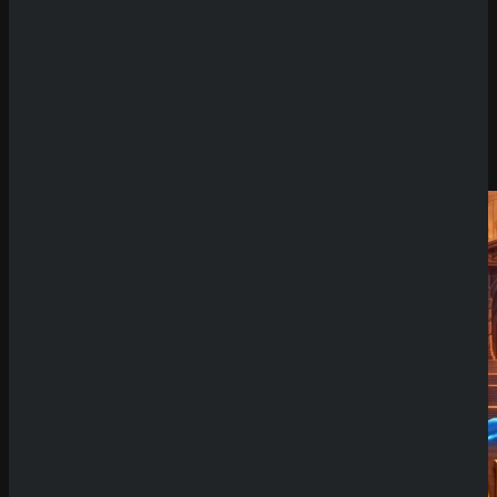
Demo Spiel