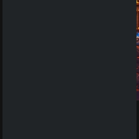
Demo Spiel
Willkommen auf unserer Plattform für Demo
Slots! Hier hast du die einzigartige Möglichkeit,
eine riesige Auswahl an Spielautomaten