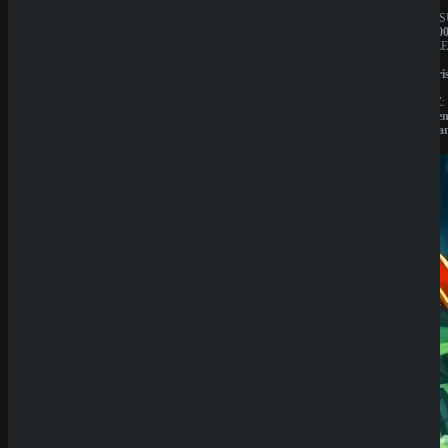
JAHRESUMSATZ:
JAHRES
1.000.000€
1.000.00
BESITZER:
BESITZE
Liernin
Liernin
Enterprises
Enterpri
LTD
LTD
LIZENZ:
LIZENZ:
Komoren
Komore
(Anjouan)
(Anjoua
Neueste
Beiträge
SpinEmpir
e Casino
Review
SpinBetter
Casino
Review
Wyns
Casino