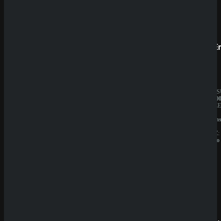
Prestige
SpinE
BESITZER:
JAHRES
Aurevia
10.000.0
IT
BESITZE
Group
GBL
LIZENZ:
Solution
Curacao
N.V.
LIZENZ:
Curacao