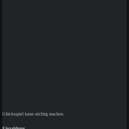
Save my name, email, and website in this
browser for the next time I comment.
Glücksspiel kann süchtig machen.
Einzahlung