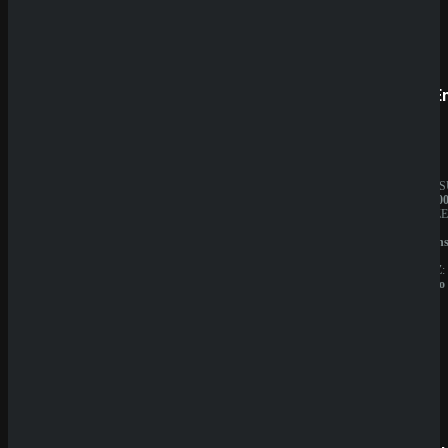
Prestige
SpinE
BESITZER:
JAHRES
Aurevia
10.000.0
IT
BESITZE
Group
GBL
LIZENZ:
Solution
Curacao
N.V.
LIZENZ:
Curacao