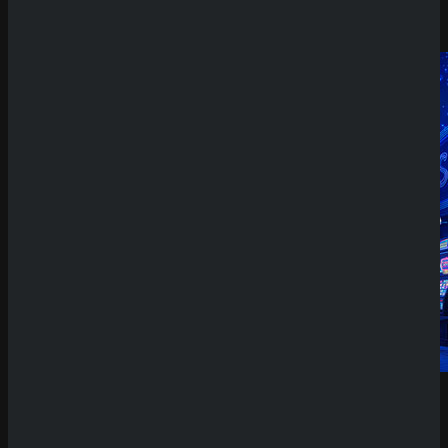
Demo Spiel
Demo Spiel