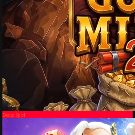
Demo Spiel