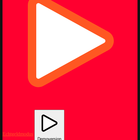
Echtgeldmodus
Demoversion