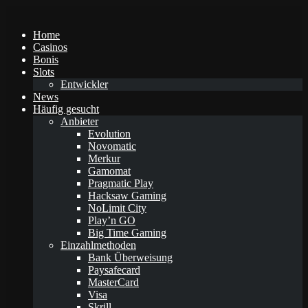
Home
Casinos
Bonis
Slots
Entwickler
News
Häufig gesucht
Anbieter
Evolution
Novomatic
Merkur
Gamomat
Pragmatic Play
Hacksaw Gaming
NoLimit City
Play’n GO
Big Time Gaming
Einzahlmethoden
Bank Überweisung
Paysafecard
MasterCard
Visa
Skrill