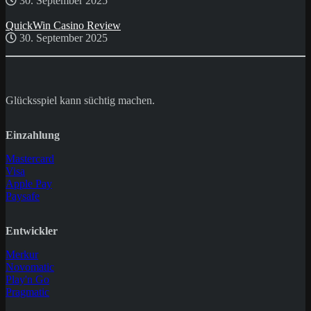
30. September 2025
QuickWin Casino Review
30. September 2025
Glücksspiel kann süchtig machen.
Einzahlung
Mastercard
Visa
Apple Pay
Paysafe
Entwickler
Merkur
Novomatic
Play'n Go
Pragmatic