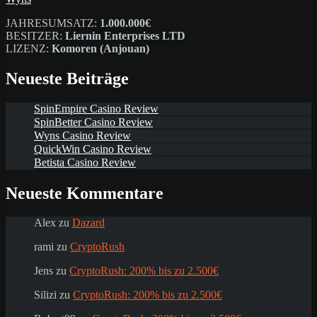
JAHRESUMSATZ:
1.000.000€
BESITZER:
Liernin Enterprises LTD
LIZENZ:
Komoren (Anjouan)
Neueste Beiträge
SpinEmpire Casino Review
SpinBetter Casino Review
Wyns Casino Review
QuickWin Casino Review
Betista Casino Review
Neueste Kommentare
Alex
zu
Dazard
rami
zu
CryptoRush
Jens
zu
CryptoRush: 200% bis zu 2.500€
Silizi
zu
CryptoRush: 200% bis zu 2.500€