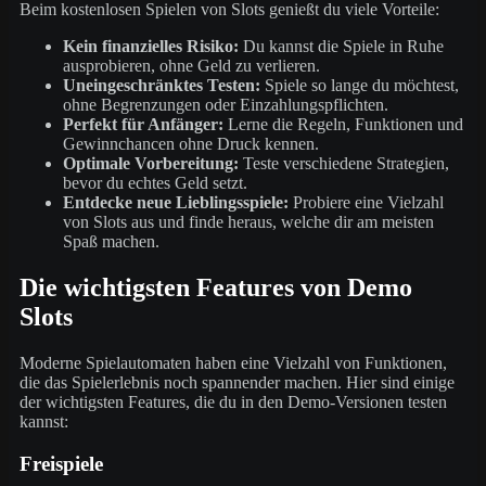
Beim kostenlosen Spielen von Slots genießt du viele Vorteile:
Kein finanzielles Risiko:
Du kannst die Spiele in Ruhe
ausprobieren, ohne Geld zu verlieren.
Uneingeschränktes Testen:
Spiele so lange du möchtest,
ohne Begrenzungen oder Einzahlungspflichten.
Perfekt für Anfänger:
Lerne die Regeln, Funktionen und
Gewinnchancen ohne Druck kennen.
Optimale Vorbereitung:
Teste verschiedene Strategien,
bevor du echtes Geld setzt.
Entdecke neue Lieblingsspiele:
Probiere eine Vielzahl
von Slots aus und finde heraus, welche dir am meisten
Spaß machen.
Die wichtigsten Features von Demo
Slots
Moderne Spielautomaten haben eine Vielzahl von Funktionen,
die das Spielerlebnis noch spannender machen. Hier sind einige
der wichtigsten Features, die du in den Demo-Versionen testen
kannst:
Freispiele