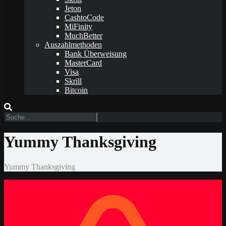
Jeton
CashtoCode
MiFinity
MuchBetter
Auszahlmethoden
Bank Überweisung
MasterCard
Visa
Skrill
Bitcoin
Yummy Thanksgiving
Yummy Thanksgiving