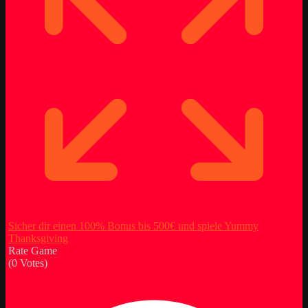
Sicher dir einen 100% Bonus bis 500€ und spiele Yummy
Thanksgiving
Rate Game
(
0
Votes)