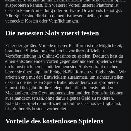
ausprobieren kannst. Ein weiterer Vorteil unserer Plattform ist,
dass du keine Anmeldung oder Software-Downloads benötigst.
Alle Spiele sind direkt in deinem Browser spielbar, ohne
versteckte Kosten oder Verpflichtungen.
Die neuesten Slots zuerst testen
Einer der größten Vorteile unserer Plattform ist die Möglichkeit,
brandneue Spielautomaten bereits vor ihrer offiziellen
Veröffentlichung in Online-Casinos zu spielen. Dadurch hast du
einen entscheidenden Vorteil gegenüber anderen Spielern, denn
du kannst dich bereits mit den neuesten Slots vertraut machen,
bevor sie überhaupt auf Echtgeld-Plattformen verfügbar sind. Wir
arbeiten eng mit den Entwicklern zusammen, um sicherzustellen,
dass du die neuesten Spiele früher als anderswo ausprobieren
kannst. Dies gibt dir die Gelegenheit, dich intensiv mit den
Mechaniken, den Gewinnpotenzialen und den Bonusfunktionen
auseinanderzusetzen, ohne dafür eigenes Geld zu riskieren.
Sobald das Spiel dann offiziell in Online-Casinos verfügbar ist,
bist du bereits bestens vorbereitet.
Vorteile des kostenlosen Spielens