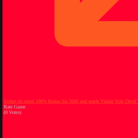
Sicher dir einen 100% Bonus bis 500€ und spiele Vinnie Volt: Devil
Rate Game
(
0
Votes)