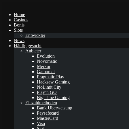
Home
Casinos
Bonis
Slots
Entwickler
News
Häufig gesucht
Anbieter
Evolution
Novomatic
Merkur
Gamomat
Pragmatic Play
Hacksaw Gaming
NoLimit City
Play’n GO
Big Time Gaming
Einzahlmethoden
Bank Überweisung
Paysafecard
MasterCard
Visa
Skrill