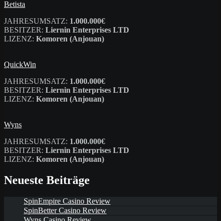
Betista
JAHRESUMSATZ:
1.000.000€
BESITZER:
Liernin Enterprises LTD
LIZENZ:
Komoren (Anjouan)
QuickWin
JAHRESUMSATZ:
1.000.000€
BESITZER:
Liernin Enterprises LTD
LIZENZ:
Komoren (Anjouan)
Wyns
JAHRESUMSATZ:
1.000.000€
BESITZER:
Liernin Enterprises LTD
LIZENZ:
Komoren (Anjouan)
Neueste Beiträge
SpinEmpire Casino Review
SpinBetter Casino Review
Wyns Casino Review