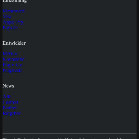
Einzahlung
Mastercard
Visa
Apple Pay
Paysafe
Entwickler
Merkur
Novomatic
Play'n Go
Pragmatic
News
Alle
Casinos
Partner
Ratgeber