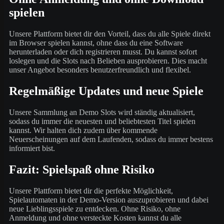
spielen
Unsere Plattform bietet dir den Vorteil, dass du alle Spiele direkt
im Browser spielen kannst, ohne dass du eine Software
herunterladen oder dich registrieren musst. Du kannst sofort
loslegen und die Slots nach Belieben ausprobieren. Dies macht
unser Angebot besonders benutzerfreundlich und flexibel.
Regelmäßige Updates und neue Spiele
Unsere Sammlung an Demo Slots wird ständig aktualisiert,
sodass du immer die neuesten und beliebtesten Titel spielen
kannst. Wir halten dich zudem über kommende
Neuerscheinungen auf dem Laufenden, sodass du immer bestens
informiert bist.
Fazit: Spielspaß ohne Risiko
Unsere Plattform bietet dir die perfekte Möglichkeit,
Spielautomaten in der Demo-Version auszuprobieren und dabei
neue Lieblingsspiele zu entdecken. Ohne Risiko, ohne
Anmeldung und ohne versteckte Kosten kannst du alle