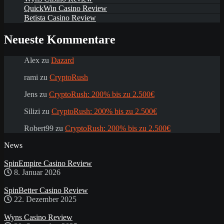
QuickWin Casino Review
Betista Casino Review
Neueste Kommentare
Alex
zu
Dazard
rami
zu
CryptoRush
Jens
zu
CryptoRush: 200% bis zu 2.500€
Silizi
zu
CryptoRush: 200% bis zu 2.500€
Robert99
zu
CryptoRush: 200% bis zu 2.500€
News
SpinEmpire Casino Review
8. Januar 2026
SpinBetter Casino Review
22. Dezember 2025
Wyns Casino Review