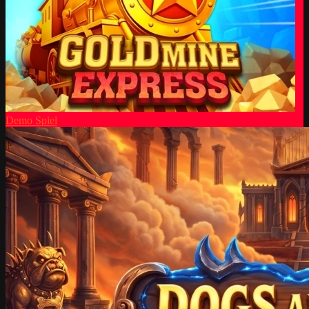
Demo Spiel