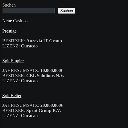
Suchen
Suchen
Neue Casinos
Prestige
BESITZER:
Aurevia IT Group
LIZENZ:
Curacao
SpinEmpire
JAHRESUMSATZ:
10.000.000€
BESITZER:
GBL Solutions N.V.
LIZENZ:
Curacao
SpinBetter
JAHRESUMSATZ:
20.000.000€
BESITZER:
Sprut Group B.V.
LIZENZ:
Curacao