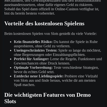
Mechaniken, den Gewinnpotenzialen und den Bonusfunktionen
auseinanderzusetzen, ohne dafür eigenes Geld zu riskieren.
Sobald das Spiel dann offiziell in Online-Casinos verfügbar ist,
bist du bereits bestens vorbereitet.
Vorteile des kostenlosen Spielens
Beim kostenlosen Spielen von Slots genießt du viele Vorteile:
Kein finanzielles Risiko:
Du kannst die Spiele in Ruhe
ausprobieren, ohne Geld zu verlieren.
Uneingeschränktes Testen:
Spiele so lange du möchtest,
ohne Begrenzungen oder Einzahlungspflichten.
Perfekt für Anfänger:
Lerne die Regeln, Funktionen und
Gewinnchancen ohne Druck kennen.
Optimale Vorbereitung:
Teste verschiedene Strategien,
bevor du echtes Geld setzt.
Entdecke neue Lieblingsspiele:
Probiere eine Vielzahl
von Slots aus und finde heraus, welche dir am meisten
Spaß machen.
Die wichtigsten Features von Demo
Slots