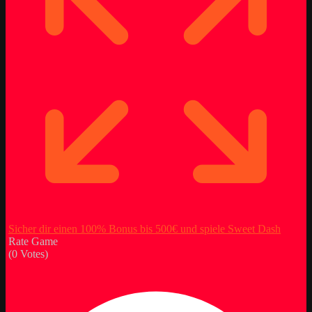
Sicher dir einen 100% Bonus bis 500€ und spiele Sweet Dash
Rate Game
(
0
Votes)