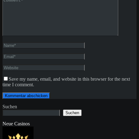
Save my name, email, and website in this browser for the next
time I comment.
Suchen
Suchen
Neue Casinos