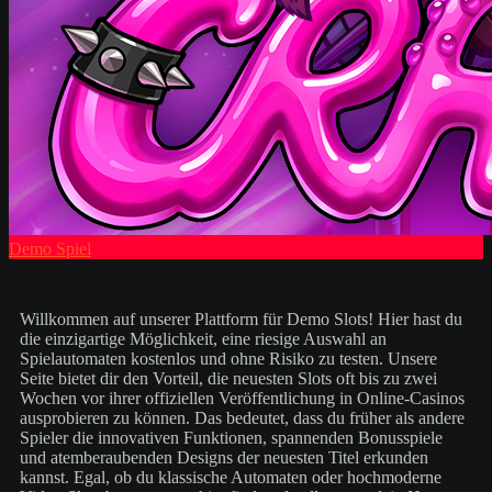
Demo Spiel
Willkommen auf unserer Plattform für Demo Slots! Hier hast du
die einzigartige Möglichkeit, eine riesige Auswahl an
Spielautomaten kostenlos und ohne Risiko zu testen. Unsere
Seite bietet dir den Vorteil, die neuesten Slots oft bis zu zwei
Wochen vor ihrer offiziellen Veröffentlichung in Online-Casinos
ausprobieren zu können. Das bedeutet, dass du früher als andere
Spieler die innovativen Funktionen, spannenden Bonusspiele
und atemberaubenden Designs der neuesten Titel erkunden
kannst. Egal, ob du klassische Automaten oder hochmoderne