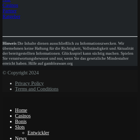
Casinos
Partner
Ratgeber
Hinweis
Die Inhalte dienen ausschließlich zu Informationszwecken. Wir
übernehmen keine Haftung für die Richtigkeit, Vollständigkeit und Aktualität
der bereitgestellten Informationen. Glücksspiel kann süchtig machen. Spielen
Sie verantwortungsbewusst und nur, wenn Sie das gesetzliche Mindestalter
erreicht haben. Hilfe auf gambleaware.org
© Copyright 2024
Privacy Policy
Terms and Conditions
Home
Casinos
Bonis
Slots
Entwickler
News