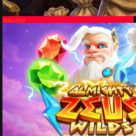
Demo Spiel