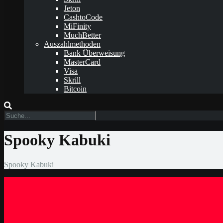
Jeton
CashtoCode
MiFinity
MuchBetter
Auszahlmethoden
Bank Überweisung
MasterCard
Visa
Skrill
Bitcoin
Spooky Kabuki
Spooky Kabuki