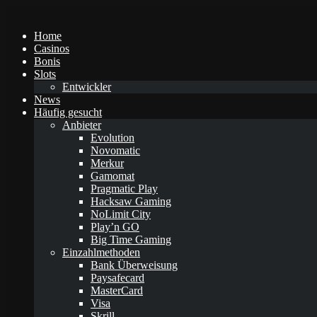
Home
Casinos
Bonis
Slots
Entwickler
News
Häufig gesucht
Anbieter
Evolution
Novomatic
Merkur
Gamomat
Pragmatic Play
Hacksaw Gaming
NoLimit City
Play’n GO
Big Time Gaming
Einzahlmethoden
Bank Überweisung
Paysafecard
MasterCard
Visa
Skrill