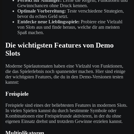
Perfekt für Anfänger:
Lerne die Regeln, Funktionen und
Gewinnchancen ohne Druck kennen.
Optimale Vorbereitung:
Teste verschiedene Strategien,
bevor du echtes Geld setzt.
Entdecke neue Lieblingsspiele:
Probiere eine Vielzahl
von Slots aus und finde heraus, welche dir am meisten
Spaß machen.
Die wichtigsten Features von Demo
Slots
Moderne Spielautomaten haben eine Vielzahl von Funktionen,
die das Spielerlebnis noch spannender machen. Hier sind einige
der wichtigsten Features, die du in den Demo-Versionen testen
kannst:
Freispiele
Freispiele sind eines der beliebtesten Features in modernen Slots.
In vielen Spielen kannst du durch bestimmte Symbole oder
Kombinationen eine Freispielrunde aktivieren, in der du ohne
eigenen Einsatz drehst und trotzdem Gewinne erzielen kannst.
Multiplikatoren