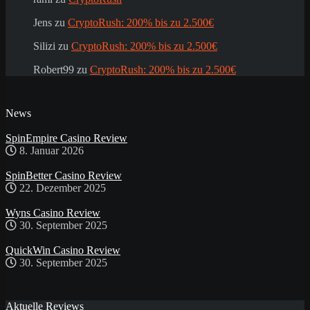
Jens
zu
CryptoRush: 200% bis zu 2.500€
Silizi
zu
CryptoRush: 200% bis zu 2.500€
Robert99
zu
CryptoRush: 200% bis zu 2.500€
News
SpinEmpire Casino Review
8. Januar 2026
SpinBetter Casino Review
22. Dezember 2025
Wyns Casino Review
30. September 2025
QuickWin Casino Review
30. September 2025
Aktuelle Reviews