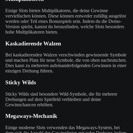
Einige Slots bieten Multiplikatoren, die deine Gewinne
vervielfachen können. Diese können entweder zufällig ausgelöst
werden oder Teil eines Bonusspiels sein. Indem du die Demo-
Version spielst, kannst du herausfinden, welche Slots besonders
hohe Multiplikatoren bieten.
Kaskadierende Walzen
Bei kaskadierenden Walzen verschwinden gewinnende Symbole
und machen Platz für neue Symbole, die von oben nachrutschen.
Dies kann zu mehreren aufeinanderfolgenden Gewinnen in einer
einzigen Drehung führen.
Sticky Wilds
Sticky Wilds sind besondere Wild-Symbole, die für mehrere
Drehungen auf dem Spielfeld verbleiben und deine
Gewinnchancen erhöhen.
Megaways-Mechanik
Einige moderne Slots verwenden das Megaways-System, bei
dem sich die Anzahl der Gewinnlinien mit jeder Drehung ändern