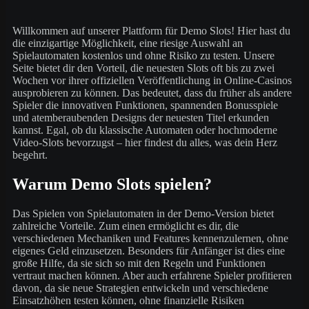
Willkommen auf unserer Plattform für Demo Slots! Hier hast du
die einzigartige Möglichkeit, eine riesige Auswahl an
Spielautomaten kostenlos und ohne Risiko zu testen. Unsere
Seite bietet dir den Vorteil, die neuesten Slots oft bis zu zwei
Wochen vor ihrer offiziellen Veröffentlichung in Online-Casinos
ausprobieren zu können. Das bedeutet, dass du früher als andere
Spieler die innovativen Funktionen, spannenden Bonusspiele
und atemberaubenden Designs der neuesten Titel erkunden
kannst. Egal, ob du klassische Automaten oder hochmoderne
Video-Slots bevorzugst – hier findest du alles, was dein Herz
begehrt.
Warum Demo Slots spielen?
Das Spielen von Spielautomaten in der Demo-Version bietet
zahlreiche Vorteile. Zum einen ermöglicht es dir, die
verschiedenen Mechaniken und Features kennenzulernen, ohne
eigenes Geld einzusetzen. Besonders für Anfänger ist dies eine
große Hilfe, da sie sich so mit den Regeln und Funktionen
vertraut machen können. Aber auch erfahrene Spieler profitieren
davon, da sie neue Strategien entwickeln und verschiedene
Einsatzhöhen testen können, ohne finanzielle Risiken