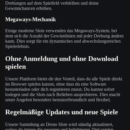
Drehungen auf dem Spielfeld verbleiben und deine
Gewinnchancen erhöhen.
Megaways-Mechanik
Einige moderne Slots verwenden das Megaways-System, bei
dem sich die Anzahl der Gewinnlinien mit jeder Drehung ändern
kann. Dies sorgt für ein dynamisches und abwechslungsreiches
Spielerlebnis.
Ohne Anmeldung und ohne Download
spielen
Unsere Plattform bietet dir den Vorteil, dass du alle Spiele direkt
im Browser spielen kannst, ohne dass du eine Software
herunterladen oder dich registrieren musst. Du kannst sofort
loslegen und die Slots nach Belieben ausprobieren. Dies macht
unser Angebot besonders benutzerfreundlich und flexibel.
Regelmäßige Updates und neue Spiele
Unsere Sammlung an Demo Slots wird ständig aktualisiert,
sodass du immer die neuesten und beliebtesten Titel spielen