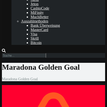
Jeton
CashtoCode
MiFinity
MuchBetter
Auszahlmethoden
Bank Überweisung
MasterCard
Visa
Skrill
Bitcoin
Maradona Golden Goal
Maradona Golden Goal