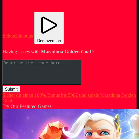
Echtgeldmodus
Demoversion
Having issues with
Maradona Golden Goal
?
Submit
Sicher dir einen 100% Bonus bis 500€ und spiele Maradona Golden
Goal
Try Our Featured Games