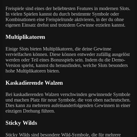
Freispiele sind eines der beliebtesten Features in modernen Slots.
In vielen Spielen kannst du durch bestimmte Symbole oder
Kombinationen eine Freispielrunde aktivieren, in der du ohne
eigenen Einsatz drehst und trotzdem Gewinne erzielen kannst.
Multiplikatoren
Einige Slots bieten Multiplikatoren, die deine Gewinne
vervielfachen können. Diese können entweder zufällig ausgelöst
werden oder Teil eines Bonusspiels sein. Indem du die Demo-
Version spielst, kannst du herausfinden, welche Slots besonders
hohe Multiplikatoren bieten.
Kaskadierende Walzen
Bei kaskadierenden Walzen verschwinden gewinnende Symbole
und machen Platz für neue Symbole, die von oben nachrutschen.
Dies kann zu mehreren aufeinanderfolgenden Gewinnen in einer
einzigen Drehung führen.
Sticky Wilds
Sticky Wilds sind besondere Wild-Symbole, die für mehrere