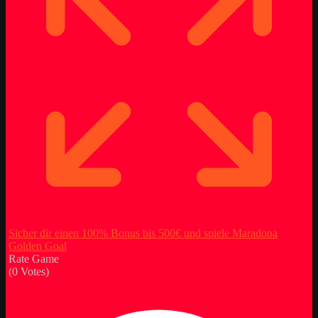
Sicher dir einen 100% Bonus bis 500€ und spiele Maradona
Golden Goal
Rate Game
(
0
Votes)