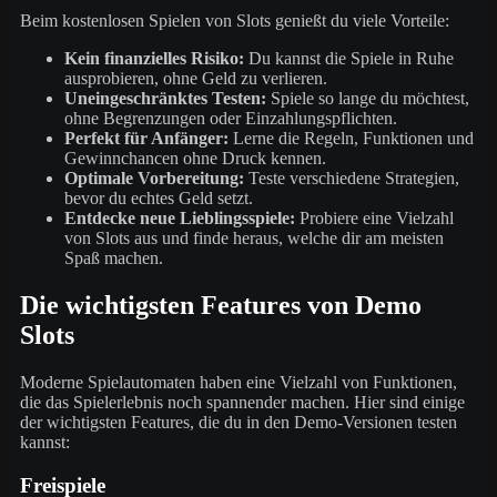
Beim kostenlosen Spielen von Slots genießt du viele Vorteile:
Kein finanzielles Risiko:
Du kannst die Spiele in Ruhe
ausprobieren, ohne Geld zu verlieren.
Uneingeschränktes Testen:
Spiele so lange du möchtest,
ohne Begrenzungen oder Einzahlungspflichten.
Perfekt für Anfänger:
Lerne die Regeln, Funktionen und
Gewinnchancen ohne Druck kennen.
Optimale Vorbereitung:
Teste verschiedene Strategien,
bevor du echtes Geld setzt.
Entdecke neue Lieblingsspiele:
Probiere eine Vielzahl
von Slots aus und finde heraus, welche dir am meisten
Spaß machen.
Die wichtigsten Features von Demo
Slots
Moderne Spielautomaten haben eine Vielzahl von Funktionen,
die das Spielerlebnis noch spannender machen. Hier sind einige
der wichtigsten Features, die du in den Demo-Versionen testen
kannst:
Freispiele