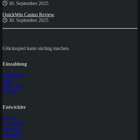
30. September 2025
QuickWin Casino Review
30. September 2025
Glücksspiel kann süchtig machen.
Einzahlung
Mastercard
Visa
Apple Pay
Paysafe
Entwickler
Merkur
Novomatic
Play'n Go
Pragmatic