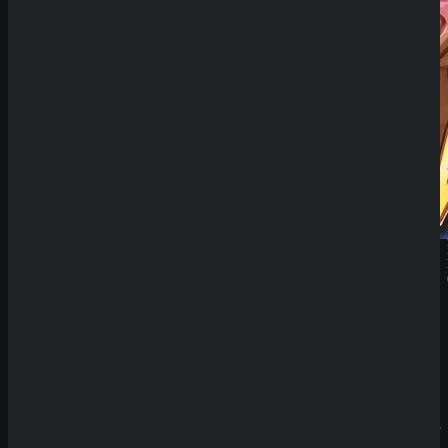
Neueste
Beiträge
SpinEmpir
e Casino