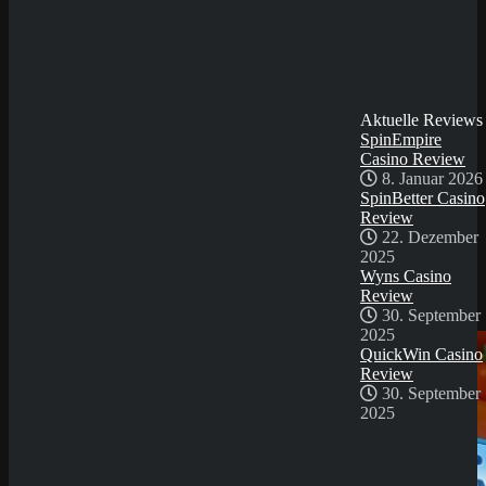
30. September
2025
QuickWin Casino
Review
30. September
2025
Aktuelle Reviews
SpinEmpire
Casino Review
8. Januar 2026
SpinBetter Casino
Review
22. Dezember
2025
Wyns Casino
Review
30. September
Demo Spiel
2025
QuickWin Casino
Review
30. September
2025