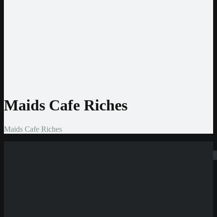
Jeton
CashtoCode
MiFinity
MuchBetter
Auszahlmethoden
Bank Überweisung
MasterCard
Visa
Skrill
Bitcoin
Maids Cafe Riches
Maids Cafe Riches
Suchen
Neue Casinos