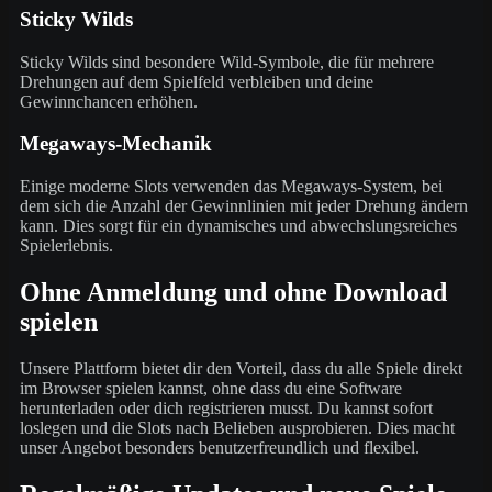
Sticky Wilds
Sticky Wilds sind besondere Wild-Symbole, die für mehrere
Drehungen auf dem Spielfeld verbleiben und deine
Gewinnchancen erhöhen.
Megaways-Mechanik
Einige moderne Slots verwenden das Megaways-System, bei
dem sich die Anzahl der Gewinnlinien mit jeder Drehung ändern
kann. Dies sorgt für ein dynamisches und abwechslungsreiches
Spielerlebnis.
Ohne Anmeldung und ohne Download
spielen
Unsere Plattform bietet dir den Vorteil, dass du alle Spiele direkt
im Browser spielen kannst, ohne dass du eine Software
herunterladen oder dich registrieren musst. Du kannst sofort
loslegen und die Slots nach Belieben ausprobieren. Dies macht
unser Angebot besonders benutzerfreundlich und flexibel.