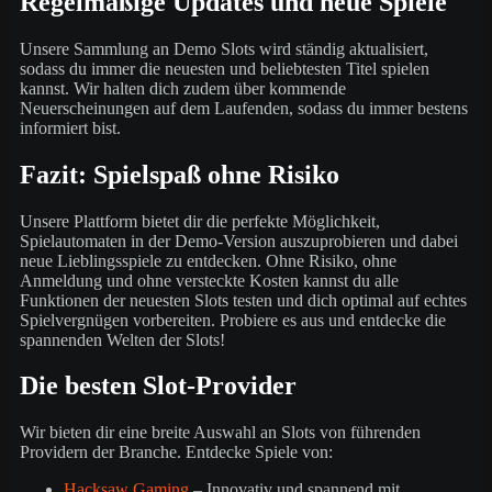
Regelmäßige Updates und neue Spiele
Unsere Sammlung an Demo Slots wird ständig aktualisiert,
sodass du immer die neuesten und beliebtesten Titel spielen
kannst. Wir halten dich zudem über kommende
Neuerscheinungen auf dem Laufenden, sodass du immer bestens
informiert bist.
Fazit: Spielspaß ohne Risiko
Unsere Plattform bietet dir die perfekte Möglichkeit,
Spielautomaten in der Demo-Version auszuprobieren und dabei
neue Lieblingsspiele zu entdecken. Ohne Risiko, ohne
Anmeldung und ohne versteckte Kosten kannst du alle
Funktionen der neuesten Slots testen und dich optimal auf echtes
Spielvergnügen vorbereiten. Probiere es aus und entdecke die
spannenden Welten der Slots!
Die besten Slot-Provider
Wir bieten dir eine breite Auswahl an Slots von führenden
Providern der Branche. Entdecke Spiele von:
Hacksaw Gaming
– Innovativ und spannend mit