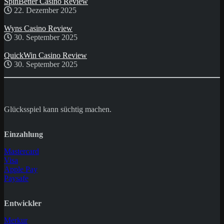
SpinBetter Casino Review
22. Dezember 2025
Wyns Casino Review
30. September 2025
QuickWin Casino Review
30. September 2025
Glücksspiel kann süchtig machen.
Einzahlung
Mastercard
Visa
Apple Pay
Paysafe
Entwickler
Merkur