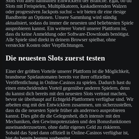
Slots von allen namhaften Entwicklern der Branche. Egal, ob du
Slots mit Freispielen, Multiplikatoren, kaskadierenden Walzen
oder progressiven Jackpots suchst – wir bieten dir eine riesige
Bandbreite an Optionen. Unsere Sammlung wird ständig
aktualisiert, sodass du immer die neuesten und beliebtesten Spiele
ausprobieren kannst. Ein weiterer Vorteil unserer Plattform ist,
dass du keine Anmeldung oder Software-Downloads benötigst.
Alle Spiele sind direkt in deinem Browser spielbar, ohne
versteckte Kosten oder Verpflichtungen.
Die neuesten Slots zuerst testen
Einer der größten Vorteile unserer Plattform ist die Möglichkeit,
brandneue Spielautomaten bereits vor ihrer offiziellen
Veröffentlichung in Online-Casinos zu spielen. Dadurch hast du
einen entscheidenden Vorteil gegenüber anderen Spielern, denn
du kannst dich bereits mit den neuesten Slots vertraut machen,
bevor sie überhaupt auf Echtgeld-Plattformen verfügbar sind. Wir
arbeiten eng mit den Entwicklern zusammen, um sicherzustellen,
dass du die neuesten Spiele früher als anderswo ausprobieren
kannst. Dies gibt dir die Gelegenheit, dich intensiv mit den
Mechaniken, den Gewinnpotenzialen und den Bonusfunktionen
auseinanderzusetzen, ohne dafür eigenes Geld zu riskieren.
Sobald das Spiel dann offiziell in Online-Casinos verfügbar ist,
bist du bereits bestens vorbereitet.