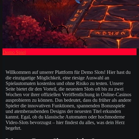
Demo Spiel
Willkommen auf unserer Plattform für Demo Slots! Hier hast du
die einzigartige Möglichkeit, eine riesige Auswahl an
Spielautomaten kostenlos und ohne Risiko zu testen. Unsere
Seite bietet dir den Vorteil, die neuesten Slots oft bis zu zwei
Wochen vor ihrer offiziellen Veröffentlichung in Online-Casinos
ausprobieren zu können. Das bedeutet, dass du früher als andere
Spieler die innovativen Funktionen, spannenden Bonusspiele
und atemberaubenden Designs der neuesten Titel erkunden
kannst. Egal, ob du klassische Automaten oder hochmoderne
Video-Slots bevorzugst – hier findest du alles, was dein Herz
begehrt.