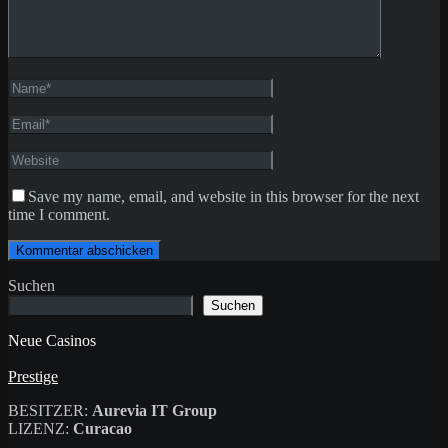
Save my name, email, and website in this browser for the next
time I comment.
Suchen
Suchen
Neue Casinos
Prestige
BESITZER:
Aurevia IT Group
LIZENZ:
Curacao