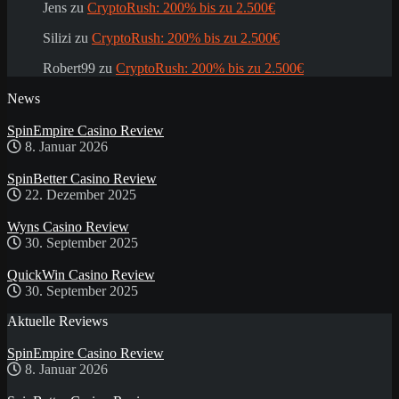
Jens
zu
CryptoRush: 200% bis zu 2.500€
Silizi
zu
CryptoRush: 200% bis zu 2.500€
Robert99
zu
CryptoRush: 200% bis zu 2.500€
News
SpinEmpire Casino Review
8. Januar 2026
SpinBetter Casino Review
22. Dezember 2025
Wyns Casino Review
30. September 2025
QuickWin Casino Review
30. September 2025
Aktuelle Reviews
SpinEmpire Casino Review
8. Januar 2026