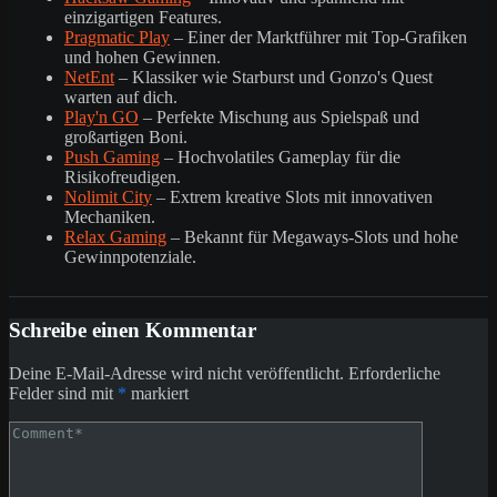
einzigartigen Features.
Pragmatic Play
– Einer der Marktführer mit Top-Grafiken
und hohen Gewinnen.
NetEnt
– Klassiker wie Starburst und Gonzo's Quest
warten auf dich.
Play'n GO
– Perfekte Mischung aus Spielspaß und
großartigen Boni.
Push Gaming
– Hochvolatiles Gameplay für die
Risikofreudigen.
Nolimit City
– Extrem kreative Slots mit innovativen
Mechaniken.
Relax Gaming
– Bekannt für Megaways-Slots und hohe
Gewinnpotenziale.
Schreibe einen Kommentar
Deine E-Mail-Adresse wird nicht veröffentlicht.
Erforderliche
Felder sind mit
*
markiert