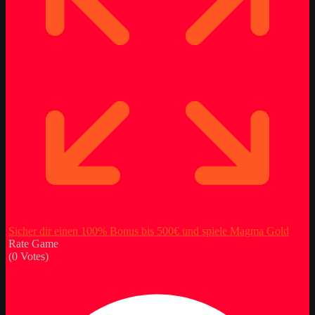
Sicher dir einen 100% Bonus bis 500€ und spiele Magma Gold
Rate Game
(
0
Votes)