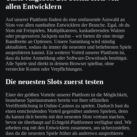
allen Entwicklern
Auf unserer Plattform findest du eine umfassende Auswahl an
Slots von allen namhaften Entwicklern der Branche. Egal, ob du
Slots mit Freispielen, Multiplikatoren, kaskadierenden Walzen
oder progressiven Jackpots suchst – wir bieten dir eine riesige
Bandbreite an Optionen. Unsere Sammlung wird ständig
aktualisiert, sodass du immer die neuesten und beliebtesten Spiele
ausprobieren kannst. Ein weiterer Vorteil unserer Plattform ist,
dass du keine Anmeldung oder Software-Downloads benötigst.
Alle Spiele sind direkt in deinem Browser spielbar, ohne
versteckte Kosten oder Verpflichtungen.
Die neuesten Slots zuerst testen
Einer der größten Vorteile unserer Plattform ist die Möglichkeit,
brandneue Spielautomaten bereits vor ihrer offiziellen
Veröffentlichung in Online-Casinos zu spielen. Dadurch hast du
einen entscheidenden Vorteil gegenüber anderen Spielern, denn
du kannst dich bereits mit den neuesten Slots vertraut machen,
bevor sie überhaupt auf Echtgeld-Plattformen verfügbar sind. Wir
arbeiten eng mit den Entwicklern zusammen, um sicherzustellen,
dass du die neuesten Spiele früher als anderswo ausprobieren