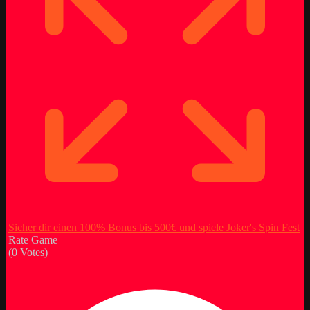
Sicher dir einen 100% Bonus bis 500€ und spiele Joker's Spin Fest
Rate Game
(
0
Votes)