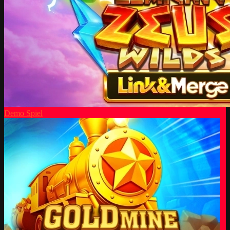
Demo Spiel