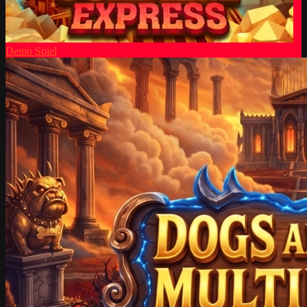
Demo Spiel