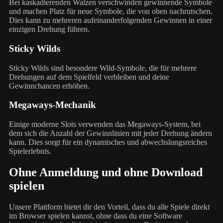
Bei kaskadierenden Walzen verschwinden gewinnende Symbole
und machen Platz für neue Symbole, die von oben nachrutschen.
Dies kann zu mehreren aufeinanderfolgenden Gewinnen in einer
einzigen Drehung führen.
Sticky Wilds
Sticky Wilds sind besondere Wild-Symbole, die für mehrere
Drehungen auf dem Spielfeld verbleiben und deine
Gewinnchancen erhöhen.
Megaways-Mechanik
Einige moderne Slots verwenden das Megaways-System, bei
dem sich die Anzahl der Gewinnlinien mit jeder Drehung ändern
kann. Dies sorgt für ein dynamisches und abwechslungsreiches
Spielerlebnis.
Ohne Anmeldung und ohne Download
spielen
Unsere Plattform bietet dir den Vorteil, dass du alle Spiele direkt
im Browser spielen kannst, ohne dass du eine Software