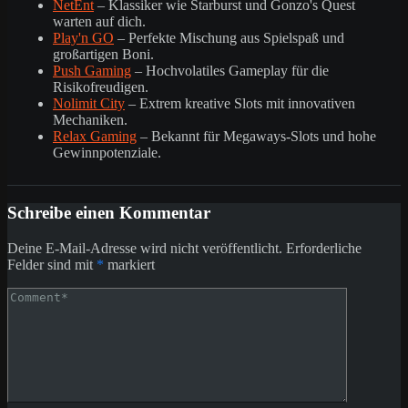
NetEnt
– Klassiker wie Starburst und Gonzo's Quest
warten auf dich.
Play'n GO
– Perfekte Mischung aus Spielspaß und
großartigen Boni.
Push Gaming
– Hochvolatiles Gameplay für die
Risikofreudigen.
Nolimit City
– Extrem kreative Slots mit innovativen
Mechaniken.
Relax Gaming
– Bekannt für Megaways-Slots und hohe
Gewinnpotenziale.
Schreibe einen Kommentar
Deine E-Mail-Adresse wird nicht veröffentlicht.
Erforderliche
Felder sind mit
*
markiert