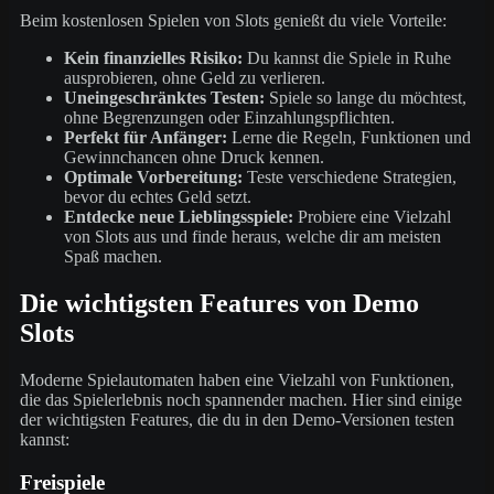
Beim kostenlosen Spielen von Slots genießt du viele Vorteile:
Kein finanzielles Risiko:
Du kannst die Spiele in Ruhe
ausprobieren, ohne Geld zu verlieren.
Uneingeschränktes Testen:
Spiele so lange du möchtest,
ohne Begrenzungen oder Einzahlungspflichten.
Perfekt für Anfänger:
Lerne die Regeln, Funktionen und
Gewinnchancen ohne Druck kennen.
Optimale Vorbereitung:
Teste verschiedene Strategien,
bevor du echtes Geld setzt.
Entdecke neue Lieblingsspiele:
Probiere eine Vielzahl
von Slots aus und finde heraus, welche dir am meisten
Spaß machen.
Die wichtigsten Features von Demo
Slots
Moderne Spielautomaten haben eine Vielzahl von Funktionen,
die das Spielerlebnis noch spannender machen. Hier sind einige
der wichtigsten Features, die du in den Demo-Versionen testen
kannst:
Freispiele