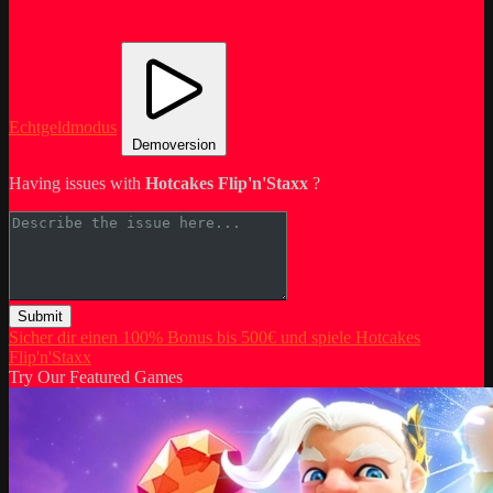
Echtgeldmodus
Demoversion
Having issues with
Hotcakes Flip'n'Staxx
?
Submit
Sicher dir einen 100% Bonus bis 500€ und spiele Hotcakes
Flip'n'Staxx
Try Our Featured Games