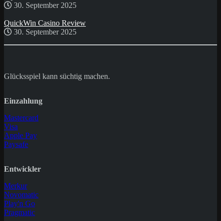
30. September 2025
QuickWin Casino Review
30. September 2025
Glücksspiel kann süchtig machen.
Einzahlung
Mastercard
Visa
Apple Pay
Paysafe
Entwickler
Merkur
Novomatic
Play'n Go
Pragmatic