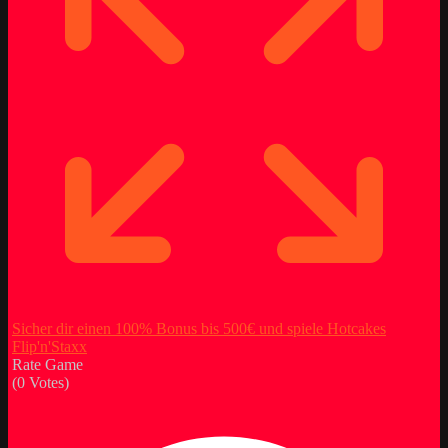
Sicher dir einen 100% Bonus bis 500€ und spiele Hotcakes
Flip'n'Staxx
Rate Game
(
0
Votes)