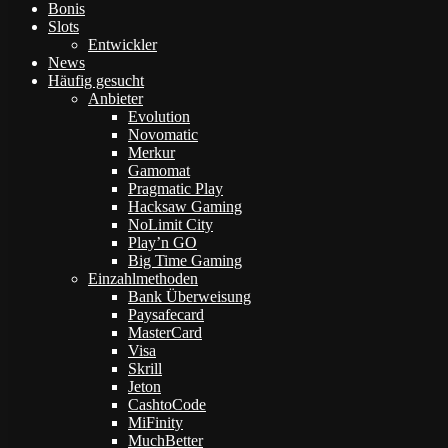
Bonis
Slots
Entwickler
News
Häufig gesucht
Anbieter
Evolution
Novomatic
Merkur
Gamomat
Pragmatic Play
Hacksaw Gaming
NoLimit City
Play’n GO
Big Time Gaming
Einzahlmethoden
Bank Überweisung
Paysafecard
MasterCard
Visa
Skrill
Jeton
CashtoCode
MiFinity
MuchBetter