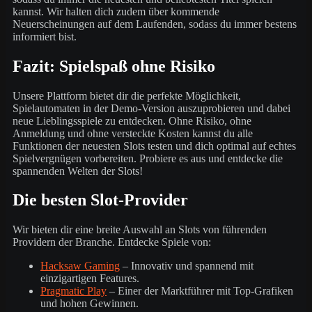
kannst. Wir halten dich zudem über kommende
Neuerscheinungen auf dem Laufenden, sodass du immer bestens
informiert bist.
Fazit: Spielspaß ohne Risiko
Unsere Plattform bietet dir die perfekte Möglichkeit,
Spielautomaten in der Demo-Version auszuprobieren und dabei
neue Lieblingsspiele zu entdecken. Ohne Risiko, ohne
Anmeldung und ohne versteckte Kosten kannst du alle
Funktionen der neuesten Slots testen und dich optimal auf echtes
Spielvergnügen vorbereiten. Probiere es aus und entdecke die
spannenden Welten der Slots!
Die besten Slot-Provider
Wir bieten dir eine breite Auswahl an Slots von führenden
Providern der Branche. Entdecke Spiele von:
Hacksaw Gaming
– Innovativ und spannend mit
einzigartigen Features.
Pragmatic Play
– Einer der Marktführer mit Top-Grafiken
und hohen Gewinnen.