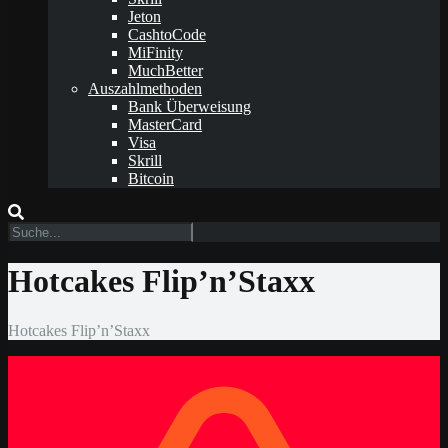
Jeton
CashtoCode
MiFinity
MuchBetter
Auszahlmethoden
Bank Überweisung
MasterCard
Visa
Skrill
Bitcoin
Hotcakes Flip’n’Staxx
Hotcakes Flip’n’Staxx