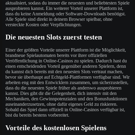
aktualisiert, sodass du immer die neuesten und beliebtesten Spiele
ausprobieren kannst. Ein weiterer Vorteil unserer Plattform ist,
dass du keine Anmeldung oder Software-Downloads benötigst.
Alle Spiele sind direkt in deinem Browser spielbar, ohne
versteckte Kosten oder Verpflichtungen.
Die neuesten Slots zuerst testen
Einer der größten Vorteile unserer Plattform ist die Möglichkeit,
brandneue Spielautomaten bereits vor ihrer offiziellen
Veröffentlichung in Online-Casinos zu spielen. Dadurch hast du
einen entscheidenden Vorteil gegenüber anderen Spielern, denn
du kannst dich bereits mit den neuesten Slots vertraut machen,
bevor sie überhaupt auf Echtgeld-Plattformen verfügbar sind. Wir
arbeiten eng mit den Entwicklern zusammen, um sicherzustellen,
dass du die neuesten Spiele früher als anderswo ausprobieren
kannst. Dies gibt dir die Gelegenheit, dich intensiv mit den
Mechaniken, den Gewinnpotenzialen und den Bonusfunktionen
auseinanderzusetzen, ohne dafür eigenes Geld zu riskieren.
Sobald das Spiel dann offiziell in Online-Casinos verfügbar ist,
bist du bereits bestens vorbereitet.
Vorteile des kostenlosen Spielens