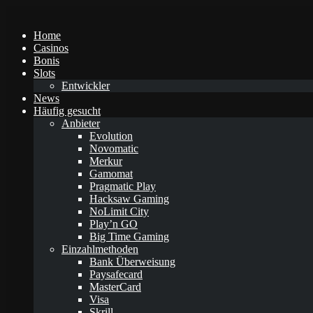
Home
Casinos
Bonis
Slots
Entwickler
News
Häufig gesucht
Anbieter
Evolution
Novomatic
Merkur
Gamomat
Pragmatic Play
Hacksaw Gaming
NoLimit City
Play’n GO
Big Time Gaming
Einzahlmethoden
Bank Überweisung
Paysafecard
MasterCard
Visa
Skrill