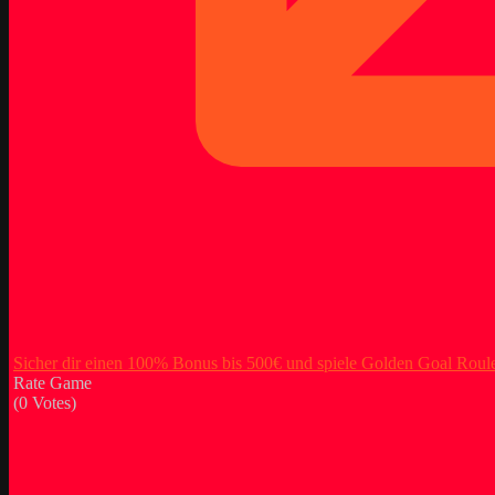
Sicher dir einen 100% Bonus bis 500€ und spiele Golden Goal Roule
Rate Game
(
0
Votes)