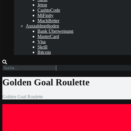
Jeton
CashtoCode
MiFinity
MuchBetter
Auszahlmethoden
Bank Überweisung
MasterCard
Visa
Skrill
Bitcoin
Golden Goal Roulette
Golden Goal Roulette