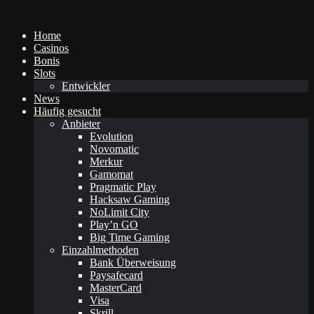
Home
Casinos
Bonis
Slots
Entwickler
News
Häufig gesucht
Anbieter
Evolution
Novomatic
Merkur
Gamomat
Pragmatic Play
Hacksaw Gaming
NoLimit City
Play’n GO
Big Time Gaming
Einzahlmethoden
Bank Überweisung
Paysafecard
MasterCard
Visa
Skrill