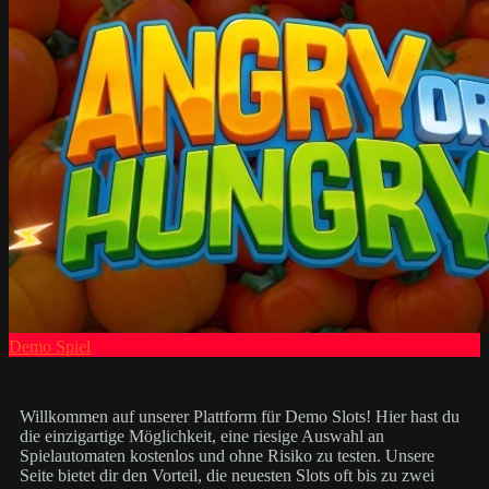
Demo Spiel
Willkommen auf unserer Plattform für Demo Slots! Hier hast du
die einzigartige Möglichkeit, eine riesige Auswahl an
Spielautomaten kostenlos und ohne Risiko zu testen. Unsere
Seite bietet dir den Vorteil, die neuesten Slots oft bis zu zwei