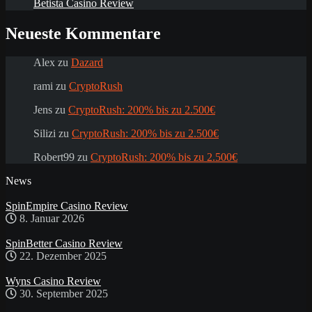
Betista Casino Review
Neueste Kommentare
Alex
zu
Dazard
rami
zu
CryptoRush
Jens
zu
CryptoRush: 200% bis zu 2.500€
Silizi
zu
CryptoRush: 200% bis zu 2.500€
Robert99
zu
CryptoRush: 200% bis zu 2.500€
News
SpinEmpire Casino Review
8. Januar 2026
SpinBetter Casino Review
22. Dezember 2025
Wyns Casino Review
30. September 2025