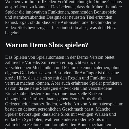
Wochen vor ihrer offiziellen Veröffentlichung in Online-Casinos
ausprobieren zu können. Das bedeutet, dass du früher als andere
Spieler die innovativen Funktionen, spannenden Bonusspiele
und atemberaubenden Designs der neuesten Titel erkunden
kannst. Egal, ob du klassische Automaten oder hochmoderne
Video-Slots bevorzugst – hier findest du alles, was dein Herz
begehrt.
Warum Demo Slots spielen?
Das Spielen von Spielautomaten in der Demo-Version bietet
zahlreiche Vorteile. Zum einen ermöglicht es dir, die
verschiedenen Mechaniken und Features kennenzulernen, ohne
eigenes Geld einzusetzen. Besonders für Anfänger ist dies eine
große Hilfe, da sie sich so mit den Regeln und Funktionen
vertraut machen können. Aber auch erfahrene Spieler profitieren
davon, da sie neue Strategien entwickeln und verschiedene
Einsatzhöhen testen können, ohne finanzielle Risiken
einzugehen. Darüber hinaus geben Demo Slots dir die
Gelegenheit, herauszufinden, welche Art von Automatenspiel am
besten zu deinem persönlichen Geschmack passt. Manche
Spieler bevorzugen klassische Slots mit wenigen Walzen und
einfachen Symbolen, während andere moderne Slots mit
zahlreichen Features und komplizierten Bonusmechaniken