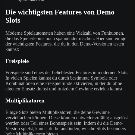
Die wichtigsten Features von Demo
Slots
Moderne Spielautomaten haben eine Vielzahl von Funktionen,
die das Spielerlebnis noch spannender machen. Hier sind einige
der wichtigsten Features, die du in den Demo-Versionen testen
kannst:
Freispiele
Freispiele sind eines der beliebtesten Features in modernen Slots.
In vielen Spielen kannst du durch bestimmte Symbole oder
Kombinationen eine Freispielrunde aktivieren, in der du ohne
eigenen Einsatz drehst und trotzdem Gewinne erzielen kannst.
Multiplikatoren
Einige Slots bieten Multiplikatoren, die deine Gewinne
vervielfachen können. Diese können entweder zufällig ausgelöst
werden oder Teil eines Bonusspiels sein. Indem du die Demo-
Version spielst, kannst du herausfinden, welche Slots besonders
hohe Multiplikatoren bieten.