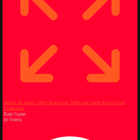
Sicher dir einen 100% Bonus bis 500€ und spiele Fossil Gold
Collection
Rate Game
(
0
Votes)