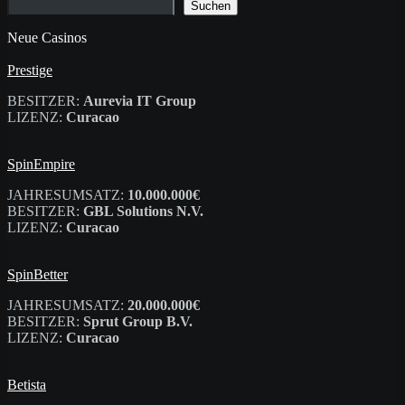
Suchen
Neue Casinos
Prestige
BESITZER:
Aurevia IT Group
LIZENZ:
Curacao
SpinEmpire
JAHRESUMSATZ:
10.000.000€
BESITZER:
GBL Solutions N.V.
LIZENZ:
Curacao
SpinBetter
JAHRESUMSATZ:
20.000.000€
BESITZER:
Sprut Group B.V.
LIZENZ:
Curacao
Betista