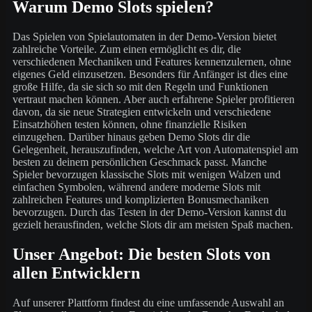
Warum Demo Slots spielen?
Das Spielen von Spielautomaten in der Demo-Version bietet
zahlreiche Vorteile. Zum einen ermöglicht es dir, die
verschiedenen Mechaniken und Features kennenzulernen, ohne
eigenes Geld einzusetzen. Besonders für Anfänger ist dies eine
große Hilfe, da sie sich so mit den Regeln und Funktionen
vertraut machen können. Aber auch erfahrene Spieler profitieren
davon, da sie neue Strategien entwickeln und verschiedene
Einsatzhöhen testen können, ohne finanzielle Risiken
einzugehen. Darüber hinaus geben Demo Slots dir die
Gelegenheit, herauszufinden, welche Art von Automatenspiel am
besten zu deinem persönlichen Geschmack passt. Manche
Spieler bevorzugen klassische Slots mit wenigen Walzen und
einfachen Symbolen, während andere moderne Slots mit
zahlreichen Features und komplizierten Bonusmechaniken
bevorzugen. Durch das Testen in der Demo-Version kannst du
gezielt herausfinden, welche Slots dir am meisten Spaß machen.
Unser Angebot: Die besten Slots von
allen Entwicklern
Auf unserer Plattform findest du eine umfassende Auswahl an