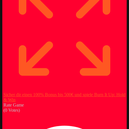
Sicher dir einen 100% Bonus bis 500€ und spiele Burn It Up: Hold
& Win
Rate Game
(
0
Votes)