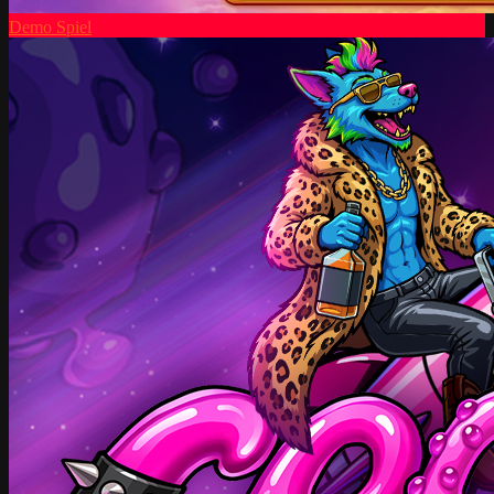
Demo Spiel