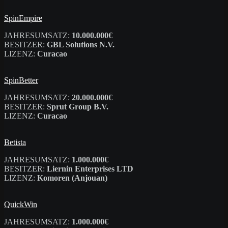
SpinEmpire
JAHRESUMSATZ:
10.000.000€
BESITZER:
GBL Solutions N.V.
LIZENZ:
Curacao
SpinBetter
JAHRESUMSATZ:
20.000.000€
BESITZER:
Sprut Group B.V.
LIZENZ:
Curacao
Betista
JAHRESUMSATZ:
1.000.000€
BESITZER:
Liernin Enterprises LTD
LIZENZ:
Komoren (Anjouan)
QuickWin
JAHRESUMSATZ:
1.000.000€