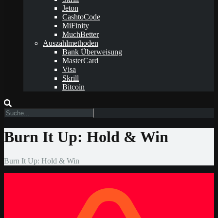
Jeton
CashtoCode
MiFinity
MuchBetter
Auszahlmethoden
Bank Überweisung
MasterCard
Visa
Skrill
Bitcoin
Burn It Up: Hold & Win
Burn It Up: Hold & Win