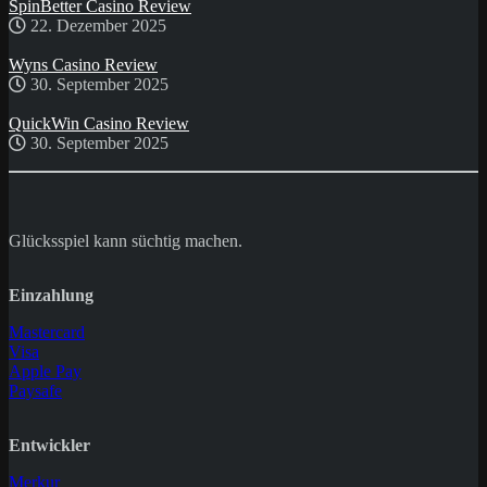
SpinBetter Casino Review
22. Dezember 2025
Wyns Casino Review
30. September 2025
QuickWin Casino Review
30. September 2025
Glücksspiel kann süchtig machen.
Einzahlung
Mastercard
Visa
Apple Pay
Paysafe
Entwickler
Merkur