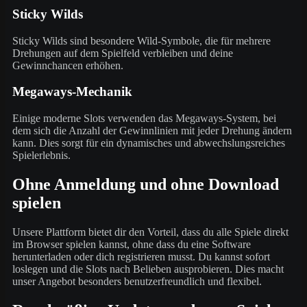
Sticky Wilds
Sticky Wilds sind besondere Wild-Symbole, die für mehrere
Drehungen auf dem Spielfeld verbleiben und deine
Gewinnchancen erhöhen.
Megaways-Mechanik
Einige moderne Slots verwenden das Megaways-System, bei
dem sich die Anzahl der Gewinnlinien mit jeder Drehung ändern
kann. Dies sorgt für ein dynamisches und abwechslungsreiches
Spielerlebnis.
Ohne Anmeldung und ohne Download
spielen
Unsere Plattform bietet dir den Vorteil, dass du alle Spiele direkt
im Browser spielen kannst, ohne dass du eine Software
herunterladen oder dich registrieren musst. Du kannst sofort
loslegen und die Slots nach Belieben ausprobieren. Dies macht
unser Angebot besonders benutzerfreundlich und flexibel.