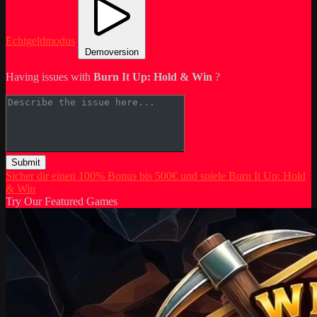
Echtgeldmodus
Demoversion
Having issues with
Burn It Up: Hold & Win
?
Submit
Sicher dir einen 100% Bonus bis 500€ und spiele Burn It Up: Hold
& Win
Try Our Featured Games