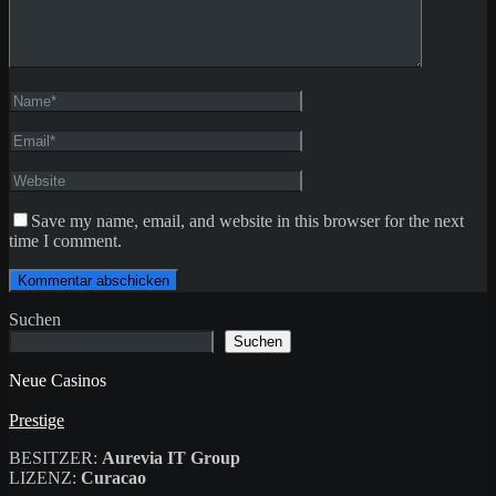
Save my name, email, and website in this browser for the next
time I comment.
Suchen
Suchen
Neue Casinos
Prestige
BESITZER:
Aurevia IT Group
LIZENZ:
Curacao