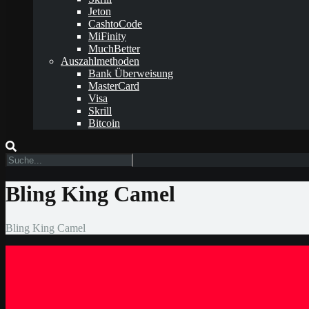
Jeton
CashtoCode
MiFinity
MuchBetter
Auszahlmethoden
Bank Überweisung
MasterCard
Visa
Skrill
Bitcoin
Bling King Camel
Bling King Camel