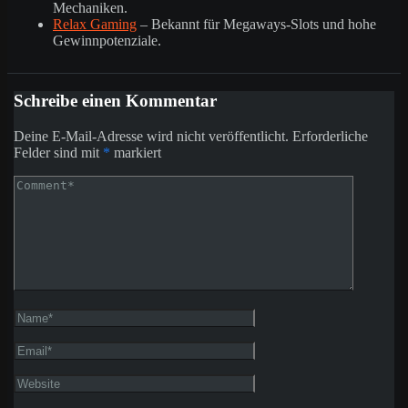
Mechaniken.
Relax Gaming
– Bekannt für Megaways-Slots und hohe
Gewinnpotenziale.
Schreibe einen Kommentar
Deine E-Mail-Adresse wird nicht veröffentlicht.
Erforderliche
Felder sind mit
*
markiert