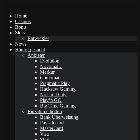
Home
Casinos
Bonis
Slots
Entwickler
News
Häufig gesucht
Anbieter
Evolution
Novomatic
Merkur
Gamomat
Pragmatic Play
Hacksaw Gaming
NoLimit City
Play’n GO
Big Time Gaming
Einzahlmethoden
Bank Überweisung
Paysafecard
MasterCard
Visa
Skrill