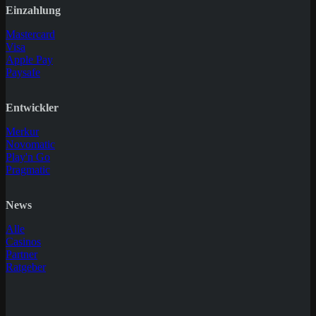
Einzahlung
Mastercard
Visa
Apple Pay
Paysafe
Entwickler
Merkur
Novomatic
Play'n Go
Pragmatic
News
Alle
Casinos
Partner
Ratgeber