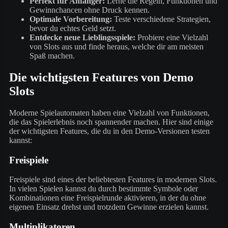
Perfekt für Anfänger:
Lerne die Regeln, Funktionen und
Gewinnchancen ohne Druck kennen.
Optimale Vorbereitung:
Teste verschiedene Strategien,
bevor du echtes Geld setzt.
Entdecke neue Lieblingsspiele:
Probiere eine Vielzahl
von Slots aus und finde heraus, welche dir am meisten
Spaß machen.
Die wichtigsten Features von Demo
Slots
Moderne Spielautomaten haben eine Vielzahl von Funktionen,
die das Spielerlebnis noch spannender machen. Hier sind einige
der wichtigsten Features, die du in den Demo-Versionen testen
kannst:
Freispiele
Freispiele sind eines der beliebtesten Features in modernen Slots.
In vielen Spielen kannst du durch bestimmte Symbole oder
Kombinationen eine Freispielrunde aktivieren, in der du ohne
eigenen Einsatz drehst und trotzdem Gewinne erzielen kannst.
Multiplikatoren