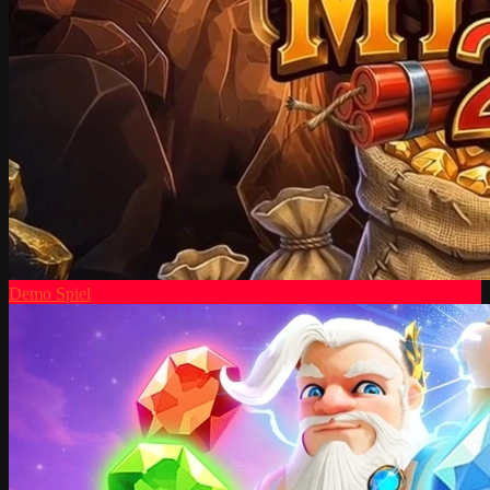
Demo Spiel