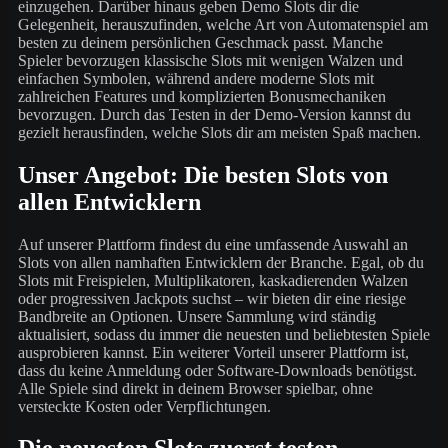
einzugehen. Darüber hinaus geben Demo Slots dir die
Gelegenheit, herauszufinden, welche Art von Automatenspiel am
besten zu deinem persönlichen Geschmack passt. Manche
Spieler bevorzugen klassische Slots mit wenigen Walzen und
einfachen Symbolen, während andere moderne Slots mit
zahlreichen Features und komplizierten Bonusmechaniken
bevorzugen. Durch das Testen in der Demo-Version kannst du
gezielt herausfinden, welche Slots dir am meisten Spaß machen.
Unser Angebot: Die besten Slots von
allen Entwicklern
Auf unserer Plattform findest du eine umfassende Auswahl an
Slots von allen namhaften Entwicklern der Branche. Egal, ob du
Slots mit Freispielen, Multiplikatoren, kaskadierenden Walzen
oder progressiven Jackpots suchst – wir bieten dir eine riesige
Bandbreite an Optionen. Unsere Sammlung wird ständig
aktualisiert, sodass du immer die neuesten und beliebtesten Spiele
ausprobieren kannst. Ein weiterer Vorteil unserer Plattform ist,
dass du keine Anmeldung oder Software-Downloads benötigst.
Alle Spiele sind direkt in deinem Browser spielbar, ohne
versteckte Kosten oder Verpflichtungen.