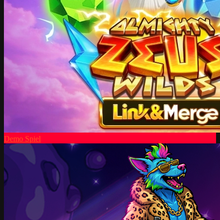
Demo Spiel