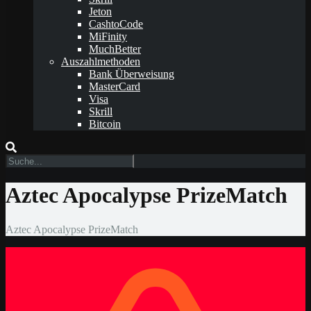
Jeton
CashtoCode
MiFinity
MuchBetter
Auszahlmethoden
Bank Überweisung
MasterCard
Visa
Skrill
Bitcoin
Aztec Apocalypse PrizeMatch
Aztec Apocalypse PrizeMatch