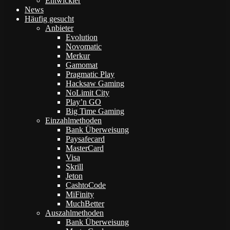
Entwickler
News
Häufig gesucht
Anbieter
Evolution
Novomatic
Merkur
Gamomat
Pragmatic Play
Hacksaw Gaming
NoLimit City
Play’n GO
Big Time Gaming
Einzahlmethoden
Bank Überweisung
Paysafecard
MasterCard
Visa
Skrill
Jeton
CashtoCode
MiFinity
MuchBetter
Auszahlmethoden
Bank Überweisung