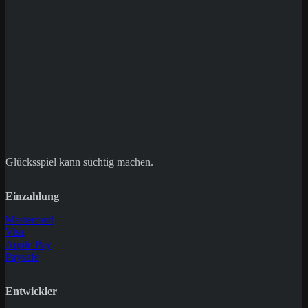
Save my name, email, and website in this
browser for the next time I comment.
Glücksspiel kann süchtig machen.
Einzahlung
Mastercard
Visa
Apple Pay
Paysafe
Entwickler