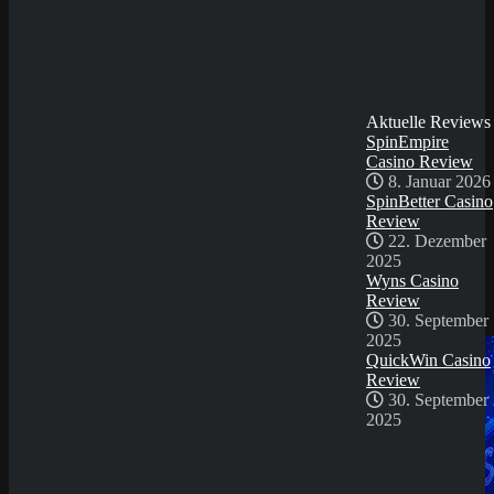
30. September
2025
QuickWin Casino
Review
30. September
2025
Aktuelle Reviews
SpinEmpire
Casino Review
8. Januar 2026
SpinBetter Casino
Review
22. Dezember
2025
Wyns Casino
Review
30. September
Demo Spiel
2025
QuickWin Casino
Review
30. September
2025