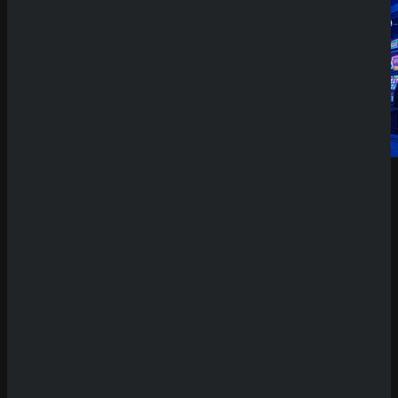
Demo Spiel
Willkommen auf unserer Plattform für Demo
Slots! Hier hast du die einzigartige Möglichkeit,
eine riesige Auswahl an Spielautomaten
kostenlos und ohne Risiko zu testen. Unsere
Seite bietet dir den Vorteil, die neuesten Slots
oft bis zu zwei Wochen vor ihrer offiziellen
Veröffentlichung in Online-Casinos
ausprobieren zu können. Das bedeutet, dass du
früher als andere Spieler die innovativen
Funktionen, spannenden Bonusspiele und
atemberaubenden Designs der neuesten Titel